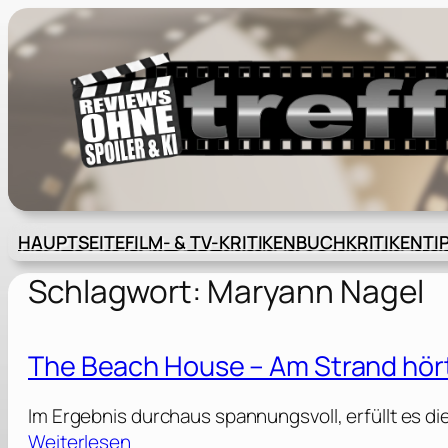
Zum
Inhalt
springen
HAUPTSEITE
FILM- & TV-KRITIKEN
BUCHKRITIKEN
TI
Schlagwort:
Maryann Nagel
The Beach House – Am Strand hört
Im Ergebnis durchaus spannungsvoll, erfüllt es di
:
Weiterlesen