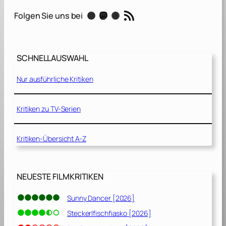
c
RSS-Feed
Instagram
Mastodon
Threads
Folgen Sie uns bei
[
2
0
2
SCHNELLAUSWAHL
1
]
Nur ausführliche Kritiken
Kritiken zu TV-Serien
Kritiken-Übersicht A-Z
NEUESTE FILMKRITIKEN
Sunny Dancer [2026]
Steckerlfischfiasko [2026]