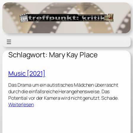
Zum
Inhalt
springen
Schlagwort:
Mary Kay Place
Music [2021]
Das Drama um ein autistisches Mädchen überrascht
durch die einfallsreiche Herangehensweise. Das
Potential vor der Kamera wird nicht genutzt. Schade.
:
Weiterlesen
M
u
s
i