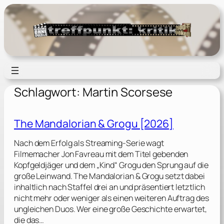
Zum
Inhalt
springen
Schlagwort:
Martin Scorsese
The Mandalorian & Grogu [2026]
Nach dem Erfolg als Streaming-Serie wagt
Filmemacher Jon Favreau mit dem Titel gebenden
Kopfgeldjäger und dem „Kind“ Grogu den Sprung auf die
große Leinwand. The Mandalorian & Grogu setzt dabei
inhaltlich nach Staffel drei an und präsentiert letztlich
nicht mehr oder weniger als einen weiteren Auftrag des
ungleichen Duos. Wer eine große Geschichte erwartet,
die das…