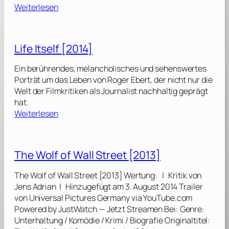
:
Weiterlesen
T
h
e
Life Itself [2014]
M
a
Ein berührendes, melancholisches und sehenswertes
n
Porträt um das Leben von Roger Ebert, der nicht nur die
d
Welt der Filmkritiken als Journalist nachhaltig geprägt
a
hat.
l
:
Weiterlesen
o
L
r
i
i
f
The Wolf of Wall Street [2013]
a
e
n
I
The Wolf of Wall Street [2013] Wertung: | Kritik von
t
Jens Adrian | Hinzugefügt am 3. August 2014 Trailer
&
s
von Universal Pictures Germany via YouTube.com
G
e
Powered by JustWatch — Jetzt Streamen Bei: Genre:
r
l
Unterhaltung / Komödie / Krimi / Biografie Originaltitel:
o
f