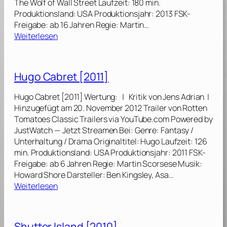
The Wolf of Wall Street Laufzeit: 180 min.
g
[
Produktionsland: USA Produktionsjahr: 2013 FSK-
u
2
Freigabe: ab 16 Jahren Regie: Martin…
[
0
:
Weiterlesen
2
1
T
0
4
h
2
]
e
6
Hugo Cabret [2011]
W
]
o
Hugo Cabret [2011] Wertung: | Kritik von Jens Adrian |
l
Hinzugefügt am 20. November 2012 Trailer von Rotten
f
Tomatoes Classic Trailers via YouTube.com Powered by
o
JustWatch — Jetzt Streamen Bei: Genre: Fantasy /
f
Unterhaltung / Drama Originaltitel: Hugo Laufzeit: 126
W
min. Produktionsland: USA Produktionsjahr: 2011 FSK-
a
Freigabe: ab 6 Jahren Regie: Martin Scorsese Musik:
l
Howard Shore Darsteller: Ben Kingsley, Asa…
l
:
Weiterlesen
S
H
t
u
r
g
Shutter Island [2010]
e