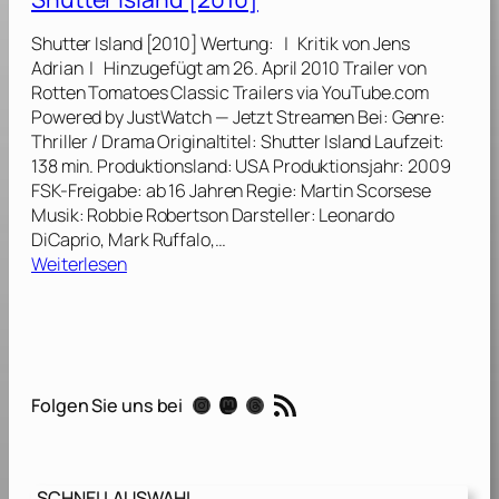
o
e
C
Shutter Island [2010] Wertung: | Kritik von Jens
t
a
Adrian | Hinzugefügt am 26. April 2010 Trailer von
[
b
Rotten Tomatoes Classic Trailers via YouTube.com
2
r
Powered by JustWatch — Jetzt Streamen Bei: Genre:
0
e
Thriller / Drama Originaltitel: Shutter Island Laufzeit:
1
t
138 min. Produktionsland: USA Produktionsjahr: 2009
3
[
FSK-Freigabe: ab 16 Jahren Regie: Martin Scorsese
]
2
Musik: Robbie Robertson Darsteller: Leonardo
0
DiCaprio, Mark Ruffalo,…
1
:
Weiterlesen
1
S
]
h
u
t
t
RSS-Feed
Instagram
Mastodon
Threads
Folgen Sie uns bei
e
r
I
s
SCHNELLAUSWAHL