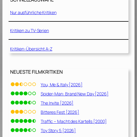
l
a
Nur ausführliche Kritiken
n
d
[
Kritiken zu TV-Serien
2
0
Kritiken-Übersicht A-Z
1
0
]
NEUESTE FILMKRITIKEN
You, Me & Italy [2026]
Spider-Man: Brand New Day [2026]
The Invite [2026]
Bitteres Fest [2026]
Traffic – Macht des Kartells [2000]
Toy Story 5 [2026]