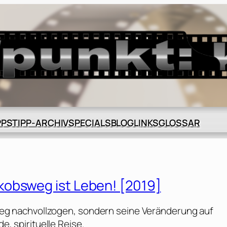
BLOG
GLOSSAR
PPS
TIPP-ARCHIV
SPECIALS
LINKS
kobsweg ist Leben! [2019]
gerweg nachvollzogen, sondern seine Veränderung auf
de, spirituelle Reise.