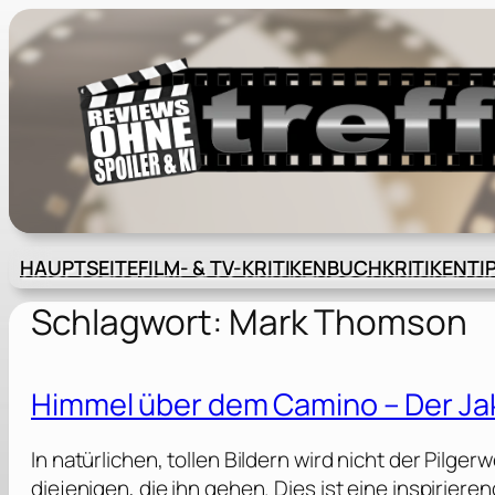
Zum
Inhalt
springen
HAUPTSEITE
FILM- & TV-KRITIKEN
BUCHKRITIKEN
TI
Schlagwort:
Mark Thomson
Himmel über dem Camino – Der Ja
In natürlichen, tollen Bildern wird nicht der Pil
diejenigen, die ihn gehen. Dies ist eine inspirieren