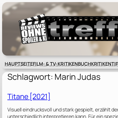
Zum
Inhalt
springen
HAUPTSEITE
FILM- & TV-KRITIKEN
BUCHKRITIKEN
TI
Schlagwort:
Marin Judas
Titane [2021]
Visuell eindrucksvoll und stark gespielt, erzählt
unterschiedlich interpretieren kann. Für ein spezi