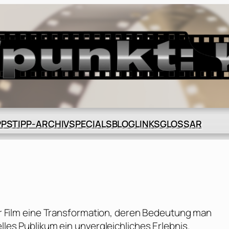
BLOG
GLOSSAR
PPS
TIPP-ARCHIV
SPECIALS
LINKS
 der Film eine Transformation, deren Bedeutung man
elles Publikum ein unvergleichliches Erlebnis.