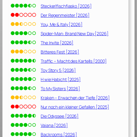
d
Steckerlfischfiasko [2026]
e
r
Der Regenmeister [2026]
w
You, Me & Italy [2026]
a
Spider-Man: Brand New Day [2026]
r
e
The Invite [2026]
n
Bitteres Fest [2026]
[
Traffic – Macht des Kartells [2000]
2
0
Toy Story 5 [2026]
2
H wie Habicht [2025]
1
To My Sisters [2026]
]
Kraken – Erwachen der Tiefe [2026]
Nur noch ein kleiner Gefallen [2025]
Die Odyssee [2026]
Vaiana [2026]
Backrooms [2026]