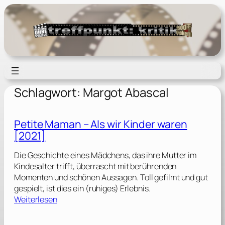
Zum
Inhalt
springen
Schlagwort:
Margot Abascal
Petite Maman – Als wir Kinder waren
[2021]
Die Geschichte eines Mädchens, das ihre Mutter im
Kindesalter trifft, überrascht mit berührenden
Momenten und schönen Aussagen. Toll gefilmt und gut
gespielt, ist dies ein (ruhiges) Erlebnis.
:
Weiterlesen
P
e