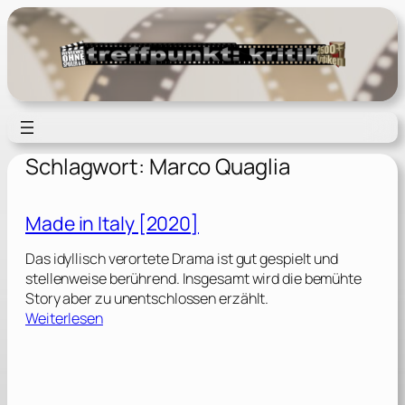
Zum
Inhalt
springen
Schlagwort:
Marco Quaglia
Made in Italy [2020]
Das idyllisch verortete Drama ist gut gespielt und
stellenweise berührend. Insgesamt wird die bemühte
Story aber zu unentschlossen erzählt.
:
Weiterlesen
M
a
d
e