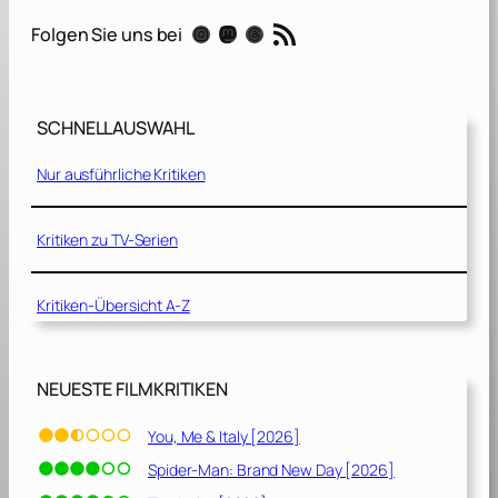
i
RSS-Feed
Instagram
Mastodon
Threads
Folgen Sie uns bei
n
I
t
a
SCHNELLAUSWAHL
l
y
Nur ausführliche Kritiken
[
2
0
Kritiken zu TV-Serien
2
0
Kritiken-Übersicht A-Z
]
NEUESTE FILMKRITIKEN
You, Me & Italy [2026]
Spider-Man: Brand New Day [2026]