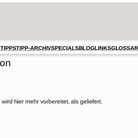
BLOG
GLOSSA
N
TIPPS
TIPP-ARCHIV
SPECIALS
LINKS
son
ird hier mehr vorbereitet, als geliefert.