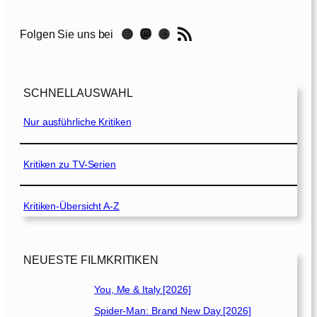
a
n
RSS-Feed
Instagram
Mastodon
Threads
Folgen Sie uns bei
e
[
2
0
SCHNELLAUSWAHL
2
1
Nur ausführliche Kritiken
]
Kritiken zu TV-Serien
Kritiken-Übersicht A-Z
NEUESTE FILMKRITIKEN
You, Me & Italy [2026]
Spider-Man: Brand New Day [2026]