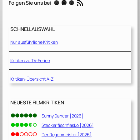
RSS-Feed
Instagram
Mastodon
Threads
Folgen Sie uns bei
i
n
P
h
SCHNELLAUSWAHL
i
l
Nur ausführliche Kritiken
l
i
p
Kritiken zu TV-Serien
s
[
Kritiken-Übersicht A-Z
2
0
1
3
NEUESTE FILMKRITIKEN
]
Sunny Dancer [2026]
Steckerlfischfiasko [2026]
Der Regenmeister [2026]