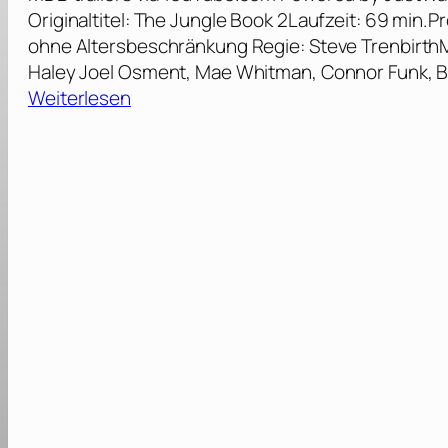
Originaltitel: The Jungle Book 2Laufzeit: 69 min.
ohne Altersbeschränkung Regie: Steve TrenbirthM
Haley Joel Osment, Mae Whitman, Connor Funk, B
:
Weiterlesen
D
a
s
D
s
c
h
u
n
g
e
l
b