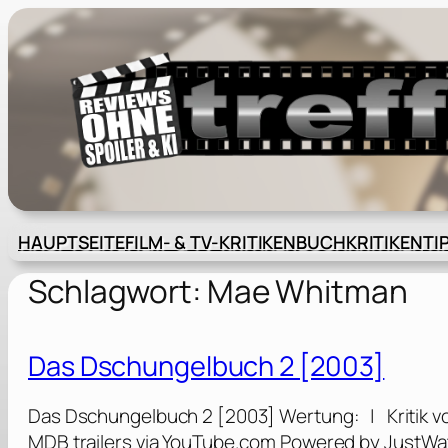
Zum
Inhalt
springen
HAUPTSEITE
FILM- & TV-KRITIKEN
BUCHKRITIKEN
TI
Schlagwort:
Mae Whitman
Das Dschungelbuch 2 [2003]
Das Dschungelbuch 2 [2003] Wertung: | Kritik vo
MDB trailers via YouTube.com Powered by JustWat