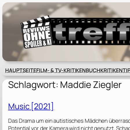
Zum
Inhalt
springen
HAUPTSEITE
FILM- & TV-KRITIKEN
BUCHKRITIKEN
TI
Schlagwort:
Maddie Ziegler
Music [2021]
Das Drama um ein autistisches Mädchen überrasc
Potential vor der Kamera wird nicht genutzt. Scha