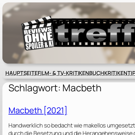
Zum
Inhalt
springen
HAUPTSEITE
FILM- & TV-KRITIKEN
BUCHKRITIKEN
TI
Schlagwort:
Macbeth
Macbeth [2021]
Handwerklich so bedacht wie makellos umgesetzt
durch die Besetzung und die Herangehensweise 