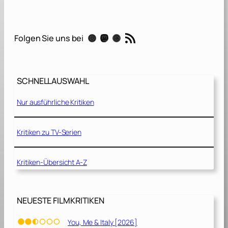
[
2
0
RSS-Feed
Instagram
Mastodon
Threads
Folgen Sie uns bei
1
9
]
SCHNELLAUSWAHL
Nur ausführliche Kritiken
Kritiken zu TV-Serien
Kritiken-Übersicht A-Z
NEUESTE FILMKRITIKEN
You, Me & Italy [2026]