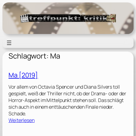
Zum
Inhalt
springen
Schlagwort:
Ma
Ma [2019]
Vor allem von Octavia Spencer und Diana Silvers toll
gespielt, weiß der Thriller nicht, ob der Drama- oder der
Horror-Aspekt im Mittelpunkt stehen soll. Das schlägt
sich auch in einem enttäuschenden Finale nieder.
Schade.
:
Weiterlesen
M
a