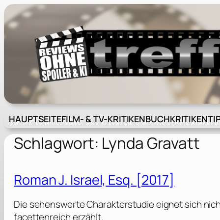
Zum
Inhalt
springen
HAUPTSEITE
FILM- & TV-KRITIKEN
BUCHKRITIKEN
TI
Schlagwort:
Lynda Gravatt
Roman J. Israel, Esq. [2017]
Die sehenswerte Charakterstudie eignet sich nicht
facettenreich erzählt.