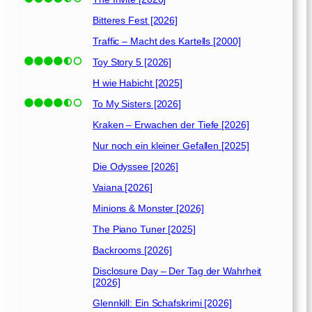
[
2
Bitteres Fest [2026]
0
Traffic – Macht des Kartells [2000]
2
0
Toy Story 5 [2026]
]
H wie Habicht [2025]
To My Sisters [2026]
Kraken – Erwachen der Tiefe [2026]
Nur noch ein kleiner Gefallen [2025]
Die Odyssee [2026]
Vaiana [2026]
Minions & Monster [2026]
The Piano Tuner [2025]
Backrooms [2026]
Disclosure Day – Der Tag der Wahrheit
[2026]
Glennkill: Ein Schafskrimi [2026]