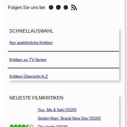
n
RSS-Feed
Instagram
Mastodon
Threads
Folgen Sie uns bei
g
e
d
SCHNELLAUSWAHL
–
A
Nur ausführliche Kritiken
u
ß
e
Kritiken zu TV-Serien
r
K
Kritiken-Übersicht A-Z
o
n
t
r
NEUESTE FILMKRITIKEN
o
l
You, Me & Italy [2026]
l
Spider-Man: Brand New Day [2026]
e
The Invite [2026]