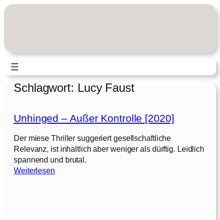
Zum
Inhalt
springen
Schlagwort:
Lucy Faust
Unhinged – Außer Kontrolle [2020]
Der miese Thriller suggeriert gesellschaftliche
Relevanz, ist inhaltlich aber weniger als dürftig. Leidlich
spannend und brutal.
:
Weiterlesen
U
n
h
i