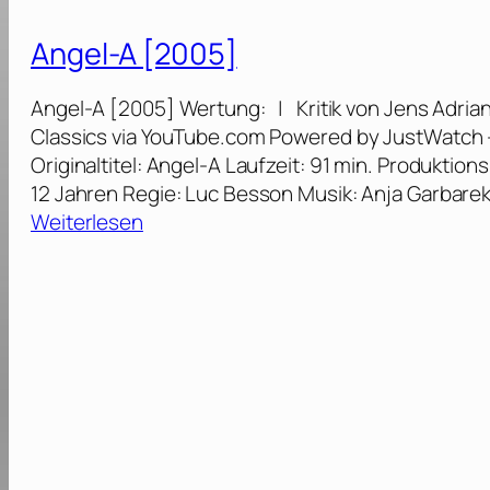
u
P
c
Angel-A [2005]
r
y
o
[
Angel-A [2005] Wertung: | Kritik von Jens Adrian 
f
2
Classics via YouTube.com Powered by JustWatch —
i
0
Originaltitel: Angel-A Laufzeit: 91 min. Produktio
(
1
12 Jahren Regie: Luc Besson Musik: Anja Garbarek
D
4
:
Weiterlesen
i
]
A
r
n
e
g
c
e
t
l
o
-
r
A
’
[
s
2
C