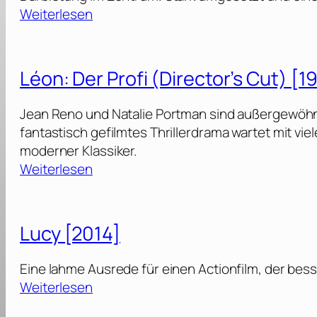
:
Weiterlesen
D
o
g
Léon: Der Profi (Director’s Cut) [1
M
a
Jean Reno und Natalie Portman sind außergewöhn
n
fantastisch gefilmtes Thrillerdrama wartet mit vi
[
moderner Klassiker.
2
:
Weiterlesen
0
L
2
é
3
o
Lucy [2014]
]
n
:
Eine lahme Ausrede für einen Actionfilm, der besser
D
:
Weiterlesen
e
L
r