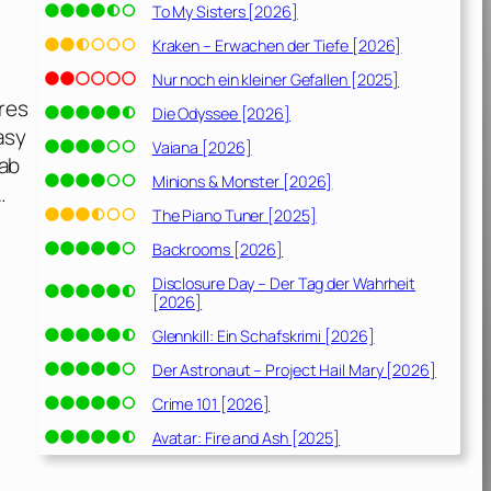
To My Sisters [2026]
Kraken – Erwachen der Tiefe [2026]
Nur noch ein kleiner Gefallen [2025]
ures
Die Odyssee [2026]
asy
Vaiana [2026]
 ab
Minions & Monster [2026]
…
The Piano Tuner [2025]
Backrooms [2026]
Disclosure Day – Der Tag der Wahrheit
[2026]
Glennkill: Ein Schafskrimi [2026]
Der Astronaut – Project Hail Mary [2026]
Crime 101 [2026]
Avatar: Fire and Ash [2025]