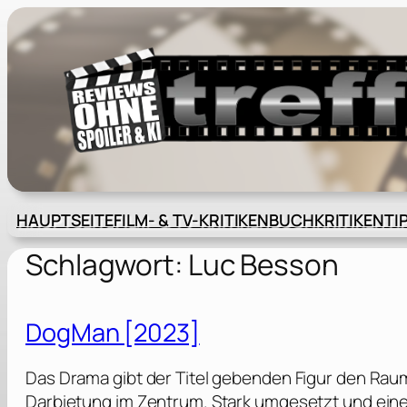
Zum
Inhalt
springen
HAUPTSEITE
FILM- & TV-KRITIKEN
BUCHKRITIKEN
TI
Schlagwort:
Luc Besson
DogMan [2023]
Das Drama gibt der Titel gebenden Figur den Raum
Darbietung im Zentrum. Stark umgesetzt und eine