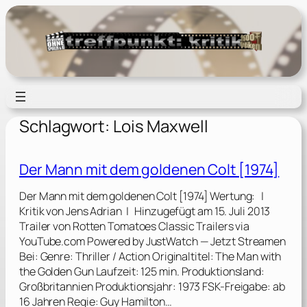
Zum
Inhalt
springen
Schlagwort:
Lois Maxwell
Der Mann mit dem goldenen Colt [1974]
Der Mann mit dem goldenen Colt [1974] Wertung: |
Kritik von Jens Adrian | Hinzugefügt am 15. Juli 2013
Trailer von Rotten Tomatoes Classic Trailers via
YouTube.com Powered by JustWatch — Jetzt Streamen
Bei: Genre: Thriller / Action Originaltitel: The Man with
the Golden Gun Laufzeit: 125 min. Produktionsland:
Großbritannien Produktionsjahr: 1973 FSK-Freigabe: ab
16 Jahren Regie: Guy Hamilton…