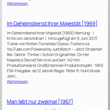
:
Weiterlesen
D
e
r
Im Geheimdienst Ihrer Majestät [1969]
M
a
Im Geheimdienst Ihrer Majestät [1969] Wertung: |
n
Kritik von Jens Adrian | Hinzugefügt am 9. Juni 2013
n
Trailer von Rotten Tomatoes Classic Trailers via
m
YouTube.com Powered by JustWatch — Jetzt Streamen
i
Bei: Genre: Thriller / Action Originaltitel: On Her
t
Majesty’s Secret Service Laufzeit: 142 min.
d
Produktionsland: Großbritannien Produktionsjahr: 1969
e
FSK-Freigabe: ab 12 Jahren Regie: Peter R. Hunt Musik:
m
John…
g
:
Weiterlesen
o
I
l
m
d
G
Man lebt nur zweimal [1967]
e
e
n
h