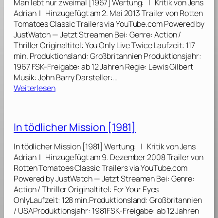
Man lebt nur zweimal [1967] Wertung: | Kritik von Jens
e
e
Adrian | Hinzugefügt am 2. Mai 2013 Trailer von Rotten
n
i
Tomatoes Classic Trailers via YouTube.com Powered by
C
m
JustWatch — Jetzt Streamen Bei: Genre: Action /
o
d
Thriller Originaltitel: You Only Live Twice Laufzeit: 117
l
i
min. Produktionsland: Großbritannien Produktionsjahr:
t
e
1967 FSK-Freigabe: ab 12 Jahren Regie: Lewis Gilbert
[
n
Musik: John Barry Darsteller:…
1
s
:
Weiterlesen
9
t
M
7
I
a
4
h
n
]
In tödlicher Mission [1981]
r
l
e
e
In tödlicher Mission [1981] Wertung: | Kritik von Jens
r
b
Adrian | Hinzugefügt am 9. Dezember 2008 Trailer von
M
t
Rotten Tomatoes Classic Trailers via YouTube.com
a
n
Powered by JustWatch — Jetzt Streamen Bei: Genre:
j
u
Action / Thriller Originaltitel: For Your Eyes
e
r
OnlyLaufzeit: 128 min.Produktionsland: Großbritannien
s
z
/ USAProduktionsjahr: 1981FSK-Freigabe: ab 12 Jahren
t
w