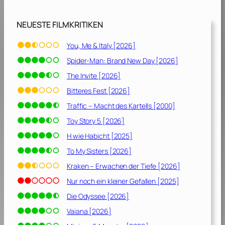
[
1
NEUESTE FILMKRITIKEN
9
8
You, Me & Italy [2026]
1
Spider-Man: Brand New Day [2026]
]
The Invite [2026]
Bitteres Fest [2026]
Traffic – Macht des Kartells [2000]
Toy Story 5 [2026]
H wie Habicht [2025]
To My Sisters [2026]
Kraken – Erwachen der Tiefe [2026]
Nur noch ein kleiner Gefallen [2025]
Die Odyssee [2026]
Vaiana [2026]