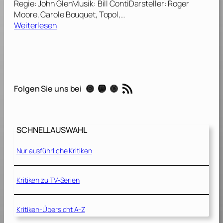
Regie: John GlenMusik: Bill ContiDarsteller: Roger
ä
e
Moore, Carole Bouquet, Topol,…
t
i
:
Weiterlesen
[
m
I
1
a
n
9
l
t
6
[
ö
9
1
d
]
RSS-Feed
9
Instagram
Mastodon
Threads
Folgen Sie uns bei
l
6
i
7
c
]
h
SCHNELLAUSWAHL
e
r
Nur ausführliche Kritiken
M
i
s
Kritiken zu TV-Serien
s
i
Kritiken-Übersicht A-Z
o
n