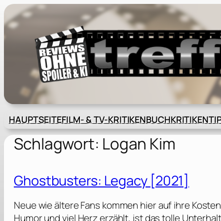
Zum
Inhalt
springen
HAUPTSEITE
FILM- & TV-KRITIKEN
BUCHKRITIKEN
TI
Schlagwort:
Logan Kim
Ghostbusters: Legacy [2021]
Neue wie ältere Fans kommen hier auf ihre Kosten,
Humor und viel Herz erzählt, ist das tolle Unterhal