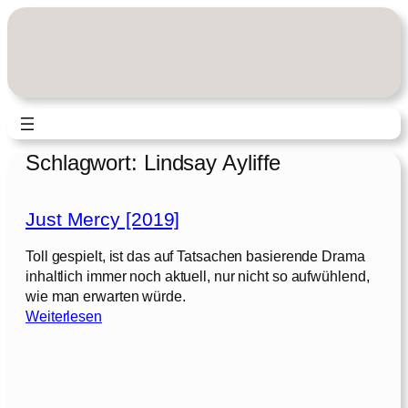
Zum
Inhalt
springen
Schlagwort:
Lindsay Ayliffe
Just Mercy [2019]
Toll gespielt, ist das auf Tatsachen basierende Drama
inhaltlich immer noch aktuell, nur nicht so aufwühlend,
wie man erwarten würde.
:
Weiterlesen
J
u
s
t