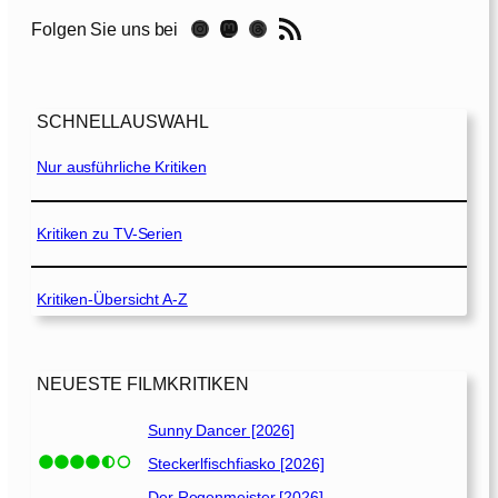
M
RSS-Feed
Instagram
Mastodon
Threads
Folgen Sie uns bei
e
r
c
y
SCHNELLAUSWAHL
[
2
Nur ausführliche Kritiken
0
1
9
Kritiken zu TV-Serien
]
Kritiken-Übersicht A-Z
NEUESTE FILMKRITIKEN
Sunny Dancer [2026]
Steckerlfischfiasko [2026]
Der Regenmeister [2026]