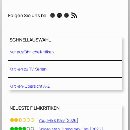
p
e
RSS-Feed
Instagram
Mastodon
Threads
Folgen Sie uns bei
c
t
[
2
SCHNELLAUSWAHL
0
2
Nur ausführliche Kritiken
1
]
Kritiken zu TV-Serien
Kritiken-Übersicht A-Z
NEUESTE FILMKRITIKEN
You, Me & Italy [2026]
Spider-Man: Brand New Day [2026]