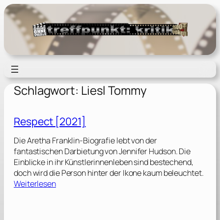
Zum
Inhalt
springen
Schlagwort:
Liesl Tommy
Respect [2021]
Die Aretha Franklin-Biografie lebt von der
fantastischen Darbietung von Jennifer Hudson. Die
Einblicke in ihr Künstlerinnenleben sind bestechend,
doch wird die Person hinter der Ikone kaum beleuchtet.
:
Weiterlesen
R
e
s