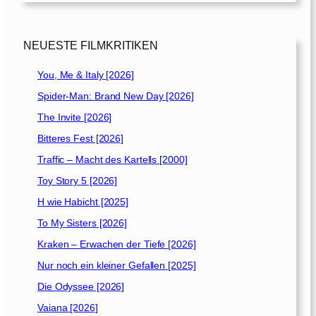
c
h
t
NEUESTE FILMKRITIKEN
s
g
You, Me & Italy [2026]
e
Spider-Man: Brand New Day [2026]
s
c
The Invite [2026]
h
Bitteres Fest [2026]
i
Traffic – Macht des Kartells [2000]
c
h
Toy Story 5 [2026]
t
H wie Habicht [2025]
e
To My Sisters [2026]
[
2
Kraken – Erwachen der Tiefe [2026]
0
Nur noch ein kleiner Gefallen [2025]
0
Die Odyssee [2026]
9
]
Vaiana [2026]