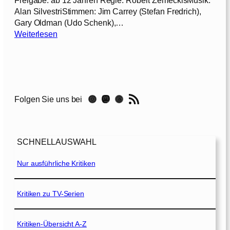
Freigabe: ab 12 Jahren Regie: Robert ZemeckisMusik:
a
Alan SilvestriStimmen: Jim Carrey (Stefan Fredrich),
r
Gary Oldman (Udo Schenk),…
w
:
Weiterlesen
e
D
n
i
[
s
2
n
0
e
1
RSS-Feed
Instagram
Mastodon
Threads
Folgen Sie uns bei
y
8
s
]
E
i
SCHNELLAUSWAHL
n
e
Nur ausführliche Kritiken
W
e
i
Kritiken zu TV-Serien
h
n
Kritiken-Übersicht A-Z
a