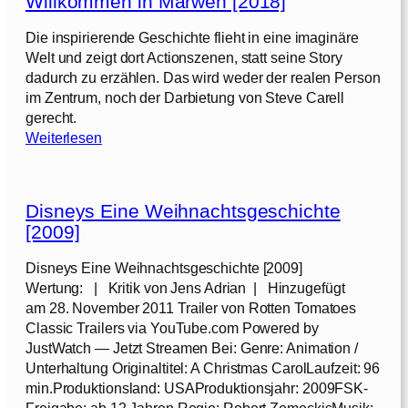
Willkommen in Marwen [2018]
e
[
Die inspirierende Geschichte flieht in eine imaginäre
2
Welt und zeigt dort Actionszenen, statt seine Story
0
dadurch zu erzählen. Das wird weder der realen Person
2
im Zentrum, noch der Darbietung von Steve Carell
4
gerecht.
]
:
Weiterlesen
W
i
l
Disneys Eine Weihnachtsgeschichte
l
[2009]
k
o
Disneys Eine Weihnachtsgeschichte [2009]
m
Wertung: | Kritik von Jens Adrian | Hinzugefügt
m
am 28. November 2011 Trailer von Rotten Tomatoes
e
Classic Trailers via YouTube.com Powered by
n
JustWatch — Jetzt Streamen Bei: Genre: Animation /
i
Unterhaltung Originaltitel: A Christmas CarolLaufzeit: 96
n
min.Produktionsland: USAProduktionsjahr: 2009FSK-
M