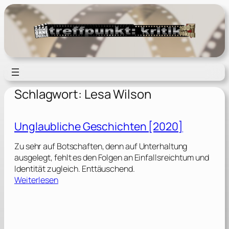
Zum
Inhalt
springen
Schlagwort:
Lesa Wilson
Unglaubliche Geschichten [2020]
Zu sehr auf Botschaften, denn auf Unterhaltung
ausgelegt, fehlt es den Folgen an Einfallsreichtum und
Identität zugleich. Enttäuschend.
:
Weiterlesen
U
n
g
l