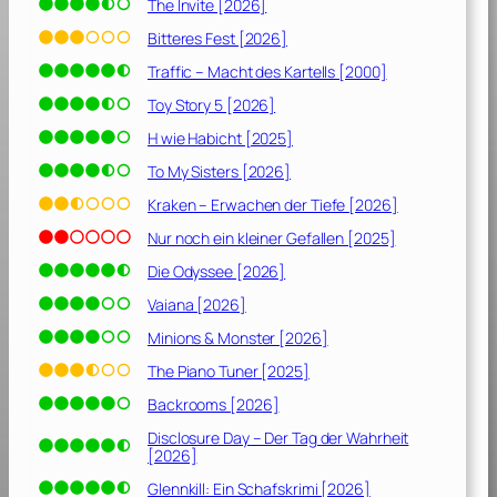
2
The Invite [2026]
0
Bitteres Fest [2026]
2
Traffic – Macht des Kartells [2000]
0
]
Toy Story 5 [2026]
H wie Habicht [2025]
To My Sisters [2026]
Kraken – Erwachen der Tiefe [2026]
Nur noch ein kleiner Gefallen [2025]
Die Odyssee [2026]
Vaiana [2026]
Minions & Monster [2026]
The Piano Tuner [2025]
Backrooms [2026]
Disclosure Day – Der Tag der Wahrheit
[2026]
Glennkill: Ein Schafskrimi [2026]