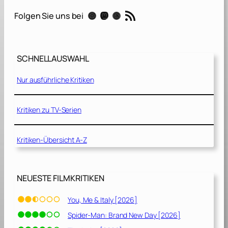
a
RSS-Feed
Instagram
Mastodon
Threads
Folgen Sie uns bei
u
b
l
i
SCHNELLAUSWAHL
c
h
Nur ausführliche Kritiken
e
G
e
Kritiken zu TV-Serien
s
c
Kritiken-Übersicht A-Z
h
i
c
h
NEUESTE FILMKRITIKEN
t
e
You, Me & Italy [2026]
n
Spider-Man: Brand New Day [2026]
[