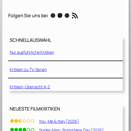
p
e
RSS-Feed
Instagram
Mastodon
Threads
Folgen Sie uns bei
c
t
[
2
SCHNELLAUSWAHL
0
2
Nur ausführliche Kritiken
1
]
Kritiken zu TV-Serien
Kritiken-Übersicht A-Z
NEUESTE FILMKRITIKEN
You, Me & Italy [2026]
Spider-Man: Brand New Day [2026]