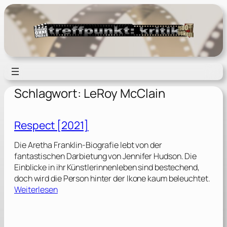
Zum
Inhalt
springen
Schlagwort:
LeRoy McClain
Respect [2021]
Die Aretha Franklin-Biografie lebt von der
fantastischen Darbietung von Jennifer Hudson. Die
Einblicke in ihr Künstlerinnenleben sind bestechend,
doch wird die Person hinter der Ikone kaum beleuchtet.
:
Weiterlesen
R
e
s