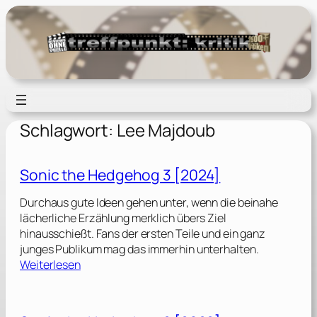
Zum
Inhalt
springen
Schlagwort:
Lee Majdoub
Sonic the Hedgehog 3 [2024]
Durchaus gute Ideen gehen unter, wenn die beinahe
lächerliche Erzählung merklich übers Ziel
hinausschießt. Fans der ersten Teile und ein ganz
junges Publikum mag das immerhin unterhalten.
:
Weiterlesen
S
o
n