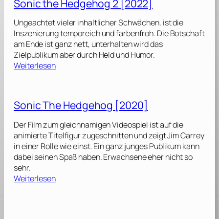
Sonic the Hedgehog 2 [2022]
i
c
Ungeachtet vieler inhaltlicher Schwächen, ist die
t
Inszenierung temporeich und farbenfroh. Die Botschaft
h
am Ende ist ganz nett, unterhalten wird das
e
Zielpublikum aber durch Held und Humor.
H
:
Weiterlesen
e
S
d
o
g
n
Sonic The Hedgehog [2020]
e
i
h
c
Der Film zum gleichnamigen Videospiel ist auf die
o
t
animierte Titelfigur zugeschnitten und zeigt Jim Carrey
g
h
in einer Rolle wie einst. Ein ganz junges Publikum kann
e
dabei seinen Spaß haben. Erwachsene eher nicht so
3
H
sehr.
[
e
:
Weiterlesen
2
d
S
0
g
o
2
e
n
4
h