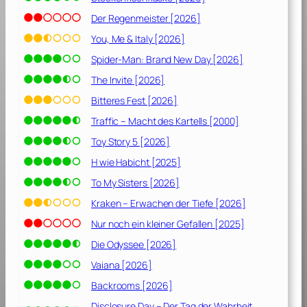
0
]
Der Regenmeister [2026]
You, Me & Italy [2026]
Spider-Man: Brand New Day [2026]
The Invite [2026]
Bitteres Fest [2026]
Traffic – Macht des Kartells [2000]
Toy Story 5 [2026]
H wie Habicht [2025]
To My Sisters [2026]
Kraken – Erwachen der Tiefe [2026]
Nur noch ein kleiner Gefallen [2025]
Die Odyssee [2026]
Vaiana [2026]
Backrooms [2026]
Disclosure Day – Der Tag der Wahrheit