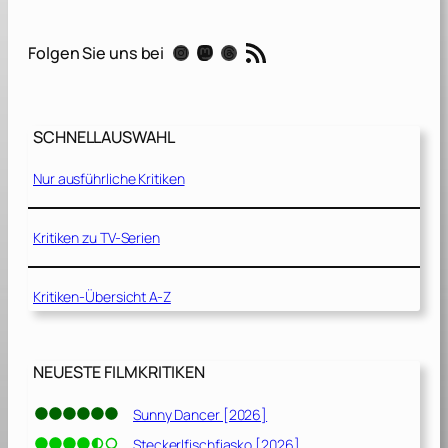
m
i
RSS-Feed
Instagram
Mastodon
Threads
Folgen Sie uns bei
s
i
n
g
SCHNELLAUSWAHL
Y
o
Nur ausführliche Kritiken
u
n
g
Kritiken zu TV-Serien
W
o
Kritiken-Übersicht A-Z
m
a
n
[
NEUESTE FILMKRITIKEN
2
0
Sunny Dancer [2026]
2
Steckerlfischfiasko [2026]