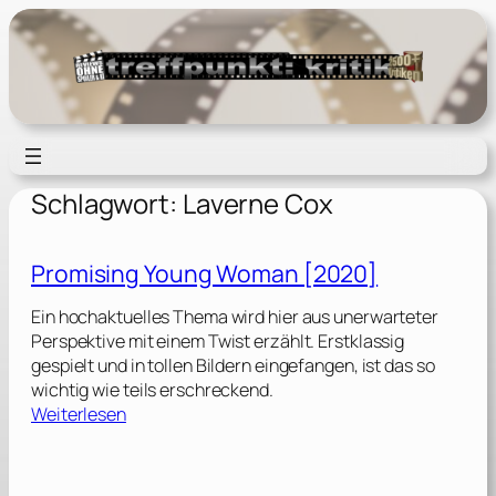
Zum
Inhalt
springen
Schlagwort:
Laverne Cox
Promising Young Woman [2020]
Ein hochaktuelles Thema wird hier aus unerwarteter
Perspektive mit einem Twist erzählt. Erstklassig
gespielt und in tollen Bildern eingefangen, ist das so
wichtig wie teils erschreckend.
:
Weiterlesen
P
r
o