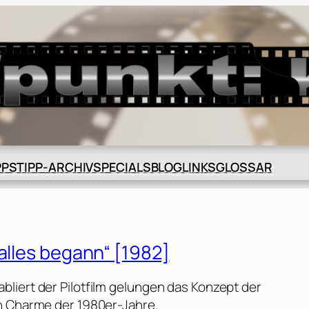
BLOG
GLOSSAR
PPS
TIPP-ARCHIV
SPECIALS
LINKS
alles begann“ [1982]
liert der Pilotfilm gelungen das Konzept der
en Charme der 1980er-Jahre.