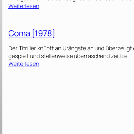
:
Weiterlesen
K
n
i
Coma [1978]
g
h
Der Thriller knüpft an Urängste an und überzeugt 
t
gespielt und stellenweise überraschend zeitlos.
R
:
Weiterlesen
i
C
d
o
e
m
r
a
:
[
„
1
M
9
i
7
c
8