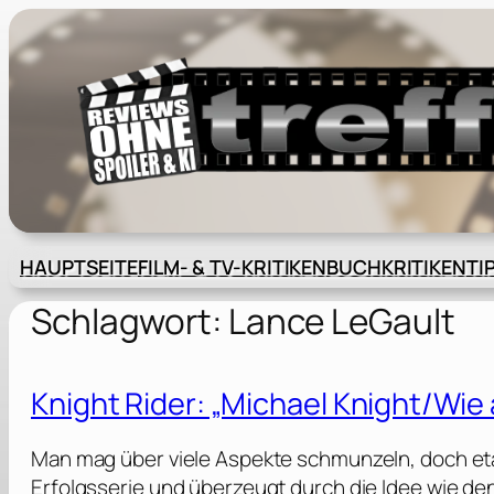
Zum
Inhalt
springen
HAUPTSEITE
FILM- & TV-KRITIKEN
BUCHKRITIKEN
TI
Schlagwort:
Lance LeGault
Knight Rider: „Michael Knight/Wie 
Man mag über viele Aspekte schmunzeln, doch etab
Erfolgsserie und überzeugt durch die Idee wie d