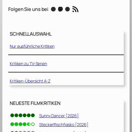
i
RSS-Feed
Instagram
Mastodon
Threads
Folgen Sie uns bei
n
g
–
M
SCHNELLAUSWAHL
i
t
Nur ausführliche Kritiken
E
l
v
Kritiken zu TV-Serien
i
s
Kritiken-Übersicht A-Z
d
u
r
c
NEUESTE FILMKRITIKEN
h
A
Sunny Dancer [2026]
m
Steckerlfischfiasko [2026]
e