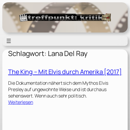
Zum
Inhalt
springen
Schlagwort:
Lana Del Ray
The King – Mit Elvis durch Amerika [2017]
Die Dokumentation nähert sich dem Mythos Elvis
Presley auf ungewohnte Weise und ist durchaus
sehenswert. Wenn auch sehr politisch.
:
Weiterlesen
T
h
e
K