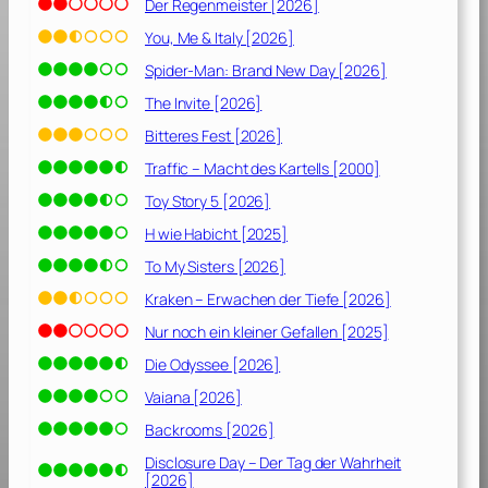
r
Der Regenmeister [2026]
i
You, Me & Italy [2026]
k
Spider-Man: Brand New Day [2026]
a
[
The Invite [2026]
2
Bitteres Fest [2026]
0
Traffic – Macht des Kartells [2000]
1
7
Toy Story 5 [2026]
]
H wie Habicht [2025]
To My Sisters [2026]
Kraken – Erwachen der Tiefe [2026]
Nur noch ein kleiner Gefallen [2025]
Die Odyssee [2026]
Vaiana [2026]
Backrooms [2026]
Disclosure Day – Der Tag der Wahrheit
[2026]