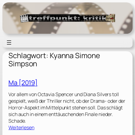
Zum
Inhalt
springen
Schlagwort:
Kyanna Simone
Simpson
Ma [2019]
Vor allem von Octavia Spencer und Diana Silvers toll
gespielt, weiß der Thriller nicht, ob der Drama- oder der
Horror-Aspekt im Mittelpunkt stehen soll. Das schlägt
sich auch in einem enttäuschenden Finale nieder.
Schade.
:
Weiterlesen
M