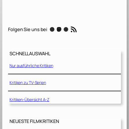
a
[
2
0
RSS-Feed
Instagram
Mastodon
Threads
Folgen Sie uns bei
1
9
]
SCHNELLAUSWAHL
Nur ausführliche Kritiken
Kritiken zu TV-Serien
Kritiken-Übersicht A-Z
NEUESTE FILMKRITIKEN