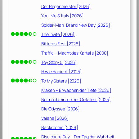
]
Der Regenmeister [2026]
You, Me & Italy [2026]
Spider-Man: Brand New Day [2026]
The Invite [2026]
Bitteres Fest [2026]
Traffic – Macht des Kartells [2000]
Toy Story 5 [2026]
H wie Habicht [2025]
To My Sisters [2026]
Kraken – Erwachen der Tiefe [2026]
Nur noch ein kleiner Gefallen [2025]
Die Odyssee [2026]
Vaiana [2026]
Backrooms [2026]
Disclosure Day – Der Tag der Wahrheit