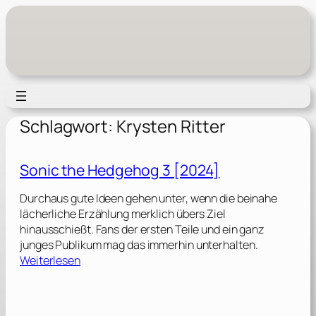
Zum
Inhalt
springen
Schlagwort:
Krysten Ritter
Sonic the Hedgehog 3 [2024]
Durchaus gute Ideen gehen unter, wenn die beinahe
lächerliche Erzählung merklich übers Ziel
hinausschießt. Fans der ersten Teile und ein ganz
junges Publikum mag das immerhin unterhalten.
:
Weiterlesen
S
o
n