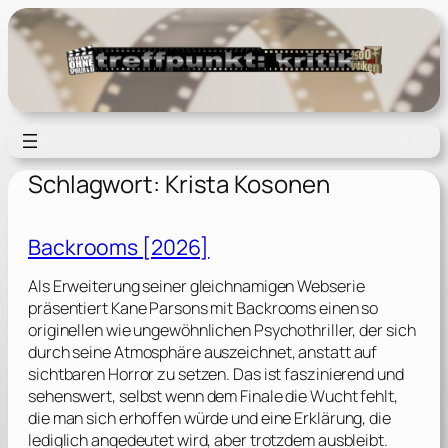
Zum
Inhalt
springen
Schlagwort:
Krista Kosonen
Backrooms [2026]
Als Erweiterung seiner gleichnamigen Webserie
präsentiert Kane Parsons mit Backrooms einen so
originellen wie ungewöhnlichen Psychothriller, der sich
durch seine Atmosphäre auszeichnet, anstatt auf
sichtbaren Horror zu setzen. Das ist faszinierend und
sehenswert, selbst wenn dem Finale die Wucht fehlt,
die man sich erhoffen würde und eine Erklärung, die
lediglich angedeutet wird, aber trotzdem ausbleibt.