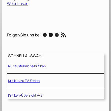
:
Weiterlesen
B
a
c
k
r
RSS-Feed
Instagram
Mastodon
Threads
Folgen Sie uns bei
o
o
m
s
SCHNELLAUSWAHL
[
2
Nur ausführliche Kritiken
0
2
6
Kritiken zu TV-Serien
]
Kritiken-Übersicht A-Z