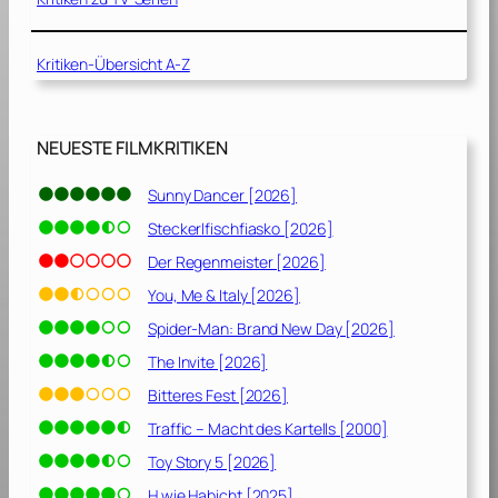
g
]
e
s
Kritiken-Übersicht A-Z
A
b
e
NEUESTE FILMKRITIKEN
n
t
Sunny Dancer [2026]
e
u
Steckerlfischfiasko [2026]
e
Der Regenmeister [2026]
r
You, Me & Italy [2026]
[
2
Spider-Man: Brand New Day [2026]
0
The Invite [2026]
1
Bitteres Fest [2026]
8
]
Traffic – Macht des Kartells [2000]
Toy Story 5 [2026]
H wie Habicht [2025]