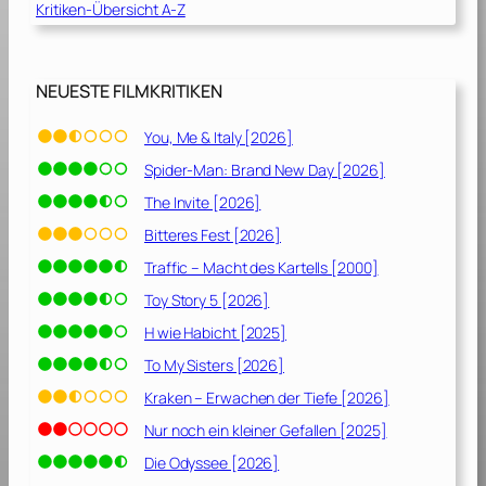
Kritiken-Übersicht A-Z
e
c
k
e
NEUESTE FILMKRITIKEN
,
g
You, Me & Italy [2026]
r
Spider-Man: Brand New Day [2026]
o
ß
The Invite [2026]
e
Bitteres Fest [2026]
r
Traffic – Macht des Kartells [2000]
T
r
Toy Story 5 [2026]
a
H wie Habicht [2025]
u
To My Sisters [2026]
m
[
Kraken – Erwachen der Tiefe [2026]
2
Nur noch ein kleiner Gefallen [2025]
0
Die Odyssee [2026]
1