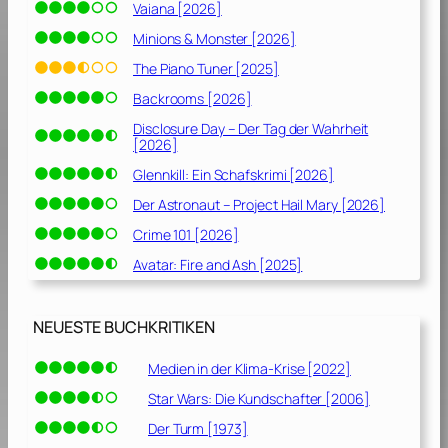
3
Vaiana [2026]
]
Minions & Monster [2026]
The Piano Tuner [2025]
Backrooms [2026]
Disclosure Day – Der Tag der Wahrheit
[2026]
Glennkill: Ein Schafskrimi [2026]
Der Astronaut – Project Hail Mary [2026]
Crime 101 [2026]
Avatar: Fire and Ash [2025]
NEUESTE BUCHKRITIKEN
Medien in der Klima-Krise [2022]
Star Wars: Die Kundschafter [2006]
Der Turm [1973]