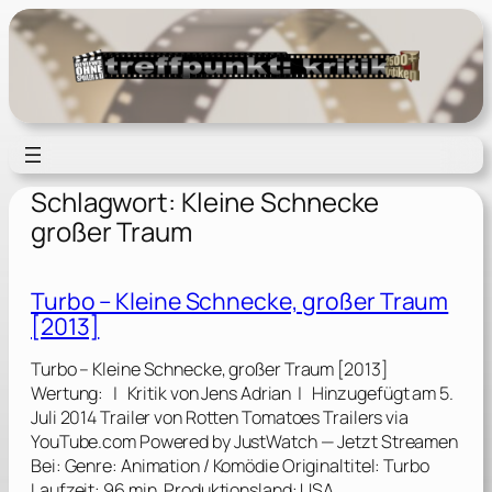
Zum
Inhalt
springen
Schlagwort:
Kleine Schnecke
großer Traum
Turbo – Kleine Schnecke, großer Traum
[2013]
Turbo – Kleine Schnecke, großer Traum [2013]
Wertung: | Kritik von Jens Adrian | Hinzugefügt am 5.
Juli 2014 Trailer von Rotten Tomatoes Trailers via
YouTube.com Powered by JustWatch — Jetzt Streamen
Bei: Genre: Animation / Komödie Originaltitel: Turbo
Laufzeit: 96 min. Produktionsland: USA