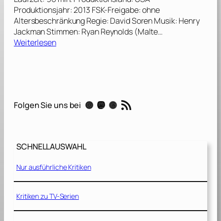
Produktionsjahr: 2013 FSK-Freigabe: ohne
Altersbeschränkung Regie: David Soren Musik: Henry
Jackman Stimmen: Ryan Reynolds (Malte…
:
Weiterlesen
T
u
r
b
o
RSS-Feed
Instagram
Mastodon
Threads
Folgen Sie uns bei
–
K
l
e
SCHNELLAUSWAHL
i
n
Nur ausführliche Kritiken
e
S
c
Kritiken zu TV-Serien
h
n