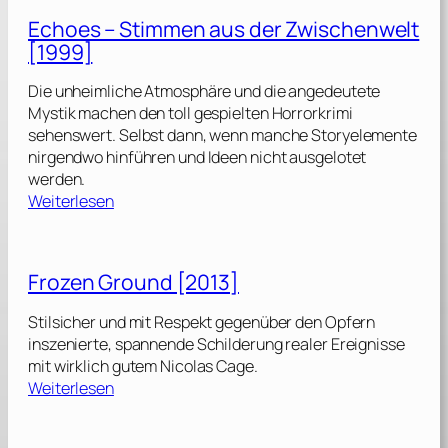
a
Echoes – Stimmen aus der Zwischenwelt
l
[1999]
l
S
Die unheimliche Atmosphäre und die angedeutete
o
Mystik machen den toll gespielten Horrorkrimi
l
sehenswert. Selbst dann, wenn manche Storyelemente
d
nirgendwo hinführen und Ideen nicht ausgelotet
i
werden.
e
:
Weiterlesen
r
E
s
c
[
h
1
Frozen Ground [2013]
o
9
e
9
Stilsicher und mit Respekt gegenüber den Opfern
s
8
inszenierte, spannende Schilderung realer Ereignisse
]
mit wirklich gutem Nicolas Cage.
–
:
Weiterlesen
S
F
t
r
i