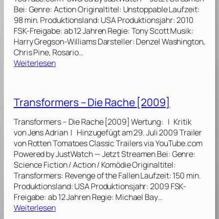
m
l
Bei: Genre: Action Originaltitel: Unstoppable Laufzeit:
e
t
98 min. Produktionsland: USA Produktionsjahr: 2010
r
[
FSK-Freigabe: ab 12 Jahren Regie: Tony Scott Musik:
s
1
Harry Gregson-Williams Darsteller: Denzel Washington,
3
9
Chris Pine, Rosario…
:
9
:
Weiterlesen
D
9
U
i
]
n
e
s
Transformers – Die Rache [2009]
d
t
u
o
Transformers – Die Rache [2009] Wertung: | Kritik
n
p
von Jens Adrian | Hinzugefügt am 29. Juli 2009 Trailer
k
p
von Rotten Tomatoes Classic Trailers via YouTube.com
l
a
Powered by JustWatch — Jetzt Streamen Bei: Genre:
e
b
Science Fiction / Action / Komödie Originaltitel:
S
l
Transformers: Revenge of the Fallen Laufzeit: 150 min.
e
e
Produktionsland: USA Produktionsjahr: 2009 FSK-
i
–
Freigabe: ab 12 Jahren Regie: Michael Bay…
t
A
:
Weiterlesen
e
u
T
d