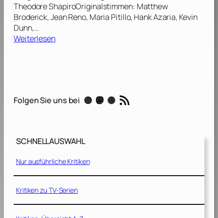
s
Theodore ShapiroOriginalstimmen: Matthew
[
Broderick, Jean Reno, Maria Pitillo, Hank Azaria, Kevin
2
Dunn,…
0
:
Weiterlesen
0
G
7
o
]
d
z
i
RSS-Feed
Instagram
Mastodon
Threads
Folgen Sie uns bei
l
l
a
[
SCHNELLAUSWAHL
1
9
Nur ausführliche Kritiken
9
8
]
Kritiken zu TV-Serien