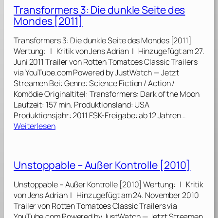
o
Transformers 3: Die dunkle Seite des
m
z
m
Mondes [2011]
e
e
n
n
Transformers 3: Die dunkle Seite des Mondes [2011]
G
a
Wertung: | Kritik von Jens Adrian | Hinzugefügt am 27.
r
u
Juni 2011 Trailer von Rotten Tomatoes Classic Trailers
o
s
via YouTube.com Powered by JustWatch — Jetzt
u
d
Streamen Bei: Genre: Science Fiction / Action /
n
e
Komödie Originaltitel: Transformers: Dark of the Moon
d
r
Laufzeit: 157 min. Produktionsland: USA
[
Z
Produktionsjahr: 2011 FSK-Freigabe: ab 12 Jahren…
2
:
w
Weiterlesen
0
T
i
1
r
s
3
a
c
]
Unstoppable – Außer Kontrolle [2010]
n
h
s
e
Unstoppable – Außer Kontrolle [2010] Wertung: | Kritik
f
n
von Jens Adrian | Hinzugefügt am 24. November 2010
o
w
Trailer von Rotten Tomatoes Classic Trailers via
r
e
YouTube.com Powered by JustWatch — Jetzt Streamen