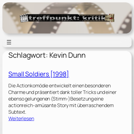
Zum
Inhalt
springen
Schlagwort:
Kevin Dunn
Small Soldiers [1998]
Die Actionkomödie entwickelt einen besonderen
Charme und präsentiert dank toller Tricks und einer
ebenso gelungenen (Stimm-)Besetzung eine
actionreich-amüsante Story mit überraschendem
Subtext.
:
Weiterlesen
S
m