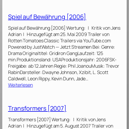
ß
r
e
e
a
s
Spiel auf Bewährung [2006]
r
n
M
K
s
o
Spiel auf Bewährung [2006] Wertung: | Kritik von Jens
o
f
n
Adrian | Hinzugefügt am 25. Mai 2009 Trailer von
n
o
d
Rotten Tomatoes Classic Trailers via YouTube.com
t
r
e
Powered by JustWatch — Jetzt Streamen Bei: Genre:
r
m
s
Drama Originaltitel: Gridiron GangLaufzeit: 125
o
e
[
min.Produktionsland: USAProduktionsjahr: 2006FSK-
l
r
2
Freigabe: ab 12 Jahren Regie: Phil JoanouMusik: Trevor
l
s
0
RabinDarsteller: Dwayne Johnson, Xzibit, L. Scott
e
–
1
Caldwell, Leon Rippy, Kevin Dunn, Jade…
[
D
1
:
Weiterlesen
2
i
]
S
0
e
p
1
R
i
0
Transformers [2007]
a
e
]
c
l
Transformers [2007] Wertung: | Kritik von Jens
h
a
Adrian | Hinzugefügt am 5. August 2007 Trailer von
e