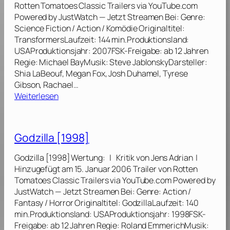
u
Rotten Tomatoes Classic Trailers via YouTube.com
[
f
Powered by JustWatch — Jetzt Streamen Bei: Genre:
2
B
Science Fiction / Action / Komödie Originaltitel:
0
e
TransformersLaufzeit: 144 min.Produktionsland:
0
w
USAProduktionsjahr: 2007FSK-Freigabe: ab 12 Jahren
9
ä
Regie: Michael BayMusik: Steve JablonskyDarsteller:
]
h
Shia LaBeouf, Megan Fox, Josh Duhamel, Tyrese
r
Gibson, Rachael…
u
:
Weiterlesen
n
T
g
r
[
a
Godzilla [1998]
2
n
0
s
Godzilla [1998] Wertung: | Kritik von Jens Adrian |
0
f
Hinzugefügt am 15. Januar 2006 Trailer von Rotten
6
o
Tomatoes Classic Trailers via YouTube.com Powered by
]
r
JustWatch — Jetzt Streamen Bei: Genre: Action /
m
Fantasy / Horror Originaltitel: GodzillaLaufzeit: 140
e
min.Produktionsland: USAProduktionsjahr: 1998FSK-
r
Freigabe: ab 12 Jahren Regie: Roland EmmerichMusik: