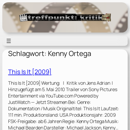
Zum
Inhalt
springen
Schlagwort:
Kenny Ortega
This Is It [2009]
This Is It [2009] Wertung: | Kritik von Jens Adrian |
Hinzugefügt am 5. Mai 2010 Trailer von Sony Pictures
Entertainment via YouTube.com Powered by
JustWatch — Jetzt Streamen Bei: Genre:
Dokumentation / Musik Originaltitel: This Is It Laufzeit:
111 min. Produktionsland: USA Produktionsjahr: 2009
FSK-Freigabe: ab 6 Jahren Regie: Kenny Ortega Musik:
Michael Bearden Darsteller: Michael Jackson, Kenny…