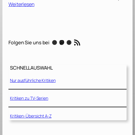
:
Weiterlesen
T
h
i
s
I
RSS-Feed
Instagram
Mastodon
Threads
Folgen Sie uns bei
s
I
t
[
SCHNELLAUSWAHL
2
0
Nur ausführliche Kritiken
0
9
]
Kritiken zu TV-Serien
Kritiken-Übersicht A-Z