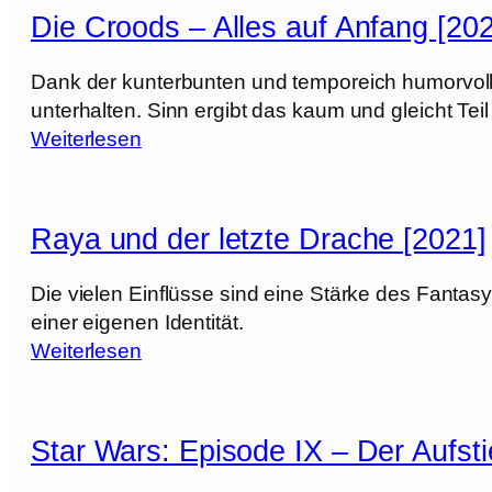
e
Die Croods – Alles auf Anfang [20
W
e
Dank der kunterbunten und temporeich humorvoll
d
unterhalten. Sinn ergibt das kaum und gleicht Teil
d
:
Weiterlesen
i
D
n
i
g
e
Raya und der letzte Drache [2021]
B
C
a
r
Die vielen Einflüsse sind eine Stärke des Fanta
n
o
einer eigenen Identität.
q
o
:
Weiterlesen
u
d
R
e
s
a
t
y
[
Star Wars: Episode IX – Der Aufst
–
a
2
A