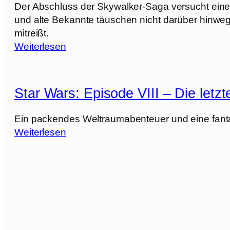
u
0
Der Abschluss der Skywalker-Saga versucht einen
l
n
2
und alte Bekannte täuschen nicht darüber hinweg,
l
d
5
mitreißt.
e
d
]
:
Weiterlesen
s
e
S
a
r
t
u
l
a
f
Star Wars: Episode VIII – Die letzt
e
r
A
t
W
n
Ein packendes Weltraumabenteuer und eine fanta
z
a
f
:
Weiterlesen
t
r
a
S
e
s
n
t
D
:
g
a
r
E
[
r
a
p
2
W
c
i
0
a
h
s
2
r
e