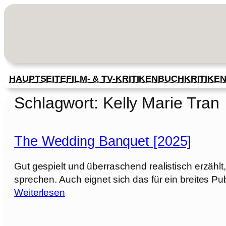
Zum
Inhalt
springen
HAUPTSEITE
FILM- & TV-KRITIKEN
BUCHKRITIKE
Schlagwort:
Kelly Marie Tran
The Wedding Banquet [2025]
Gut gespielt und überraschend realistisch erzählt
sprechen. Auch eignet sich das für ein breites Pu
:
Weiterlesen
T
h