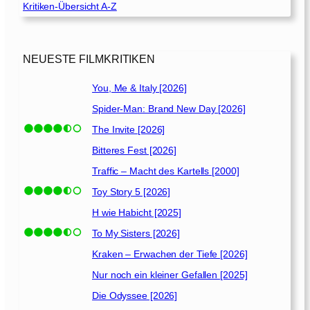
2
Kritiken-Übersicht A-Z
e
]
n
[
2
NEUESTE FILMKRITIKEN
0
0
You, Me & Italy [2026]
7
Spider-Man: Brand New Day [2026]
]
The Invite [2026]
Bitteres Fest [2026]
Traffic – Macht des Kartells [2000]
Toy Story 5 [2026]
H wie Habicht [2025]
To My Sisters [2026]
Kraken – Erwachen der Tiefe [2026]
Nur noch ein kleiner Gefallen [2025]
Die Odyssee [2026]