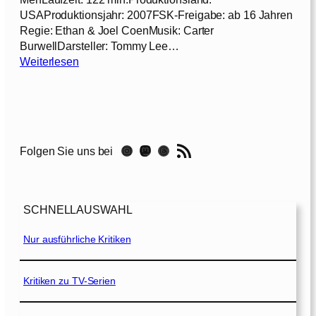
e
USAProduktionsjahr: 2007FSK-Freigabe: ab 16 Jahren
n
Regie: Ethan & Joel CoenMusik: Carter
d
BurwellDarsteller: Tommy Lee…
e
:
Weiterlesen
d
N
e
o
r
C
H
o
i
u
RSS-Feed
g
Instagram
Mastodon
Threads
Folgen Sie uns bei
n
h
t
l
r
a
y
n
SCHNELLAUSWAHL
f
d
o
Nur ausführliche Kritiken
s
r
[
O
2
l
Kritiken zu TV-Serien
0
d
1
M