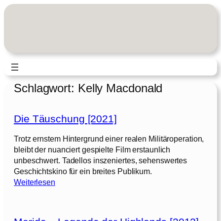
Zum
Inhalt
springen
Schlagwort:
Kelly Macdonald
Die Täuschung [2021]
Trotz ernstem Hintergrund einer realen Militäroperation,
bleibt der nuanciert gespielte Film erstaunlich
unbeschwert. Tadellos inszeniertes, sehenswertes
Geschichtskino für ein breites Publikum.
:
Weiterlesen
D
i
e