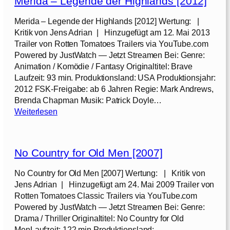
Merida – Legende der Highlands [2012]
T
ä
Merida – Legende der Highlands [2012] Wertung: |
u
Kritik von Jens Adrian | Hinzugefügt am 12. Mai 2013
s
Trailer von Rotten Tomatoes Trailers via YouTube.com
c
Powered by JustWatch — Jetzt Streamen Bei: Genre:
h
Animation / Komödie / Fantasy Originaltitel: Brave
u
Laufzeit: 93 min. Produktionsland: USA Produktionsjahr:
n
2012 FSK-Freigabe: ab 6 Jahren Regie: Mark Andrews,
g
Brenda Chapman Musik: Patrick Doyle…
[
:
Weiterlesen
2
M
0
e
2
r
1
No Country for Old Men [2007]
i
]
d
No Country for Old Men [2007] Wertung: | Kritik von
a
Jens Adrian | Hinzugefügt am 24. Mai 2009 Trailer von
–
Rotten Tomatoes Classic Trailers via YouTube.com
L
Powered by JustWatch — Jetzt Streamen Bei: Genre:
e
Drama / Thriller Originaltitel: No Country for Old
g
MenLaufzeit: 122 min.Produktionsland: