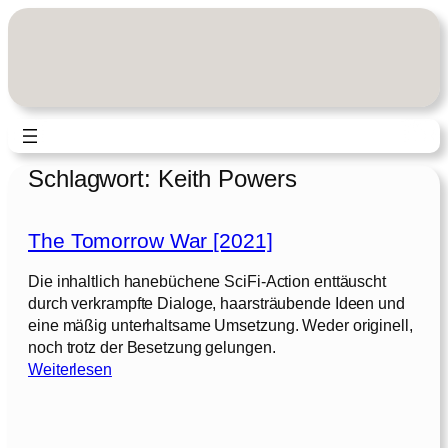
Zum
Inhalt
springen
Schlagwort:
Keith Powers
The Tomorrow War [2021]
Die inhaltlich hanebüchene SciFi-Action enttäuscht
durch verkrampfte Dialoge, haarsträubende Ideen und
eine mäßig unterhaltsame Umsetzung. Weder originell,
noch trotz der Besetzung gelungen.
:
Weiterlesen
T
h
e