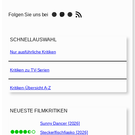
T
o
RSS-Feed
Instagram
Mastodon
Threads
Folgen Sie uns bei
m
o
r
r
SCHNELLAUSWAHL
o
w
Nur ausführliche Kritiken
W
a
r
Kritiken zu TV-Serien
[
2
Kritiken-Übersicht A-Z
0
2
1
]
NEUESTE FILMKRITIKEN
Sunny Dancer [2026]
Steckerlfischfiasko [2026]