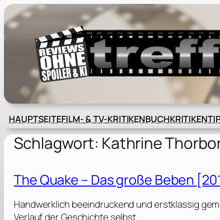
Zum
Inhalt
springen
HAUPTSEITE
FILM- & TV-KRITIKEN
BUCHKRITIKEN
TI
Schlagwort:
Kathrine Thorbo
The Quake – Das große Beben [20
Handwerklich beeindruckend und erstklassig gema
Verlauf der Geschichte selbst.