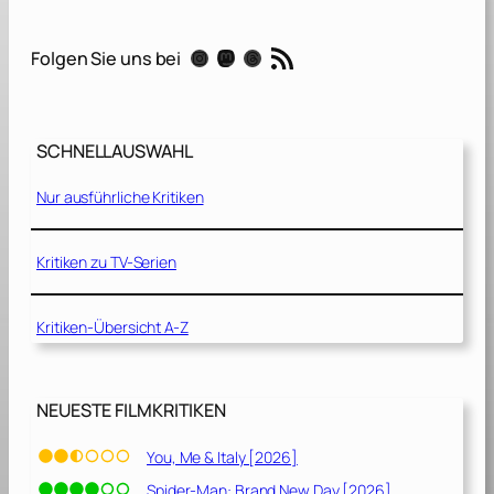
A
d
RSS-Feed
Instagram
Mastodon
Threads
Folgen Sie uns bei
d
a
m
s
SCHNELLAUSWAHL
F
a
Nur ausführliche Kritiken
m
i
l
Kritiken zu TV-Serien
y
Kritiken-Übersicht A-Z
2
[
2
0
NEUESTE FILMKRITIKEN
2
1
You, Me & Italy [2026]
]
Spider-Man: Brand New Day [2026]