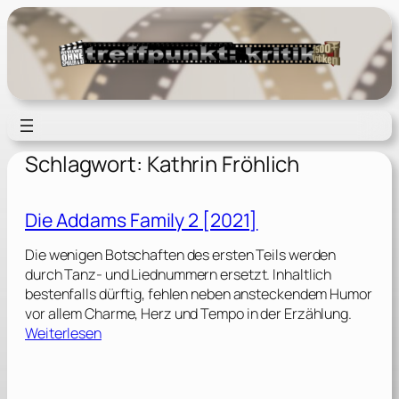
Zum
Inhalt
springen
Schlagwort:
Kathrin Fröhlich
Die Addams Family 2 [2021]
Die wenigen Botschaften des ersten Teils werden
durch Tanz- und Liednummern ersetzt. Inhaltlich
bestenfalls dürftig, fehlen neben ansteckendem Humor
vor allem Charme, Herz und Tempo in der Erzählung.
:
Weiterlesen
D
i
e