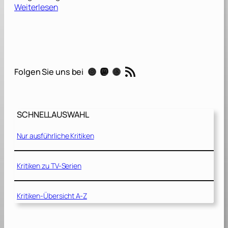
:
Weiterlesen
B
a
c
k
r
RSS-Feed
Instagram
Mastodon
Threads
Folgen Sie uns bei
o
o
m
s
SCHNELLAUSWAHL
[
2
Nur ausführliche Kritiken
0
2
6
Kritiken zu TV-Serien
]
Kritiken-Übersicht A-Z