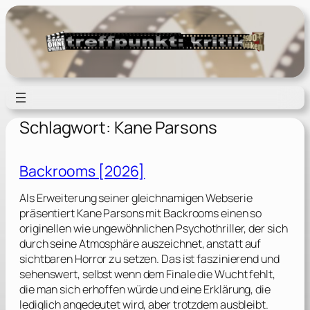
Zum
Inhalt
springen
Schlagwort:
Kane Parsons
Backrooms [2026]
Als Erweiterung seiner gleichnamigen Webserie
präsentiert Kane Parsons mit Backrooms einen so
originellen wie ungewöhnlichen Psychothriller, der sich
durch seine Atmosphäre auszeichnet, anstatt auf
sichtbaren Horror zu setzen. Das ist faszinierend und
sehenswert, selbst wenn dem Finale die Wucht fehlt,
die man sich erhoffen würde und eine Erklärung, die
lediglich angedeutet wird, aber trotzdem ausbleibt.