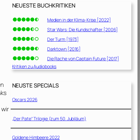
NEUESTE BUCHKRITIKEN
Medien in der Klima-Krise [2022]
Star Wars: Die Kundschafter [2006]
Der Turm [1973]
Darktown [2016]
Die Rache von Captain Future [2017]
Kritiken zu Audiobooks
en
NEUSTE SPECIALS
nks
Oscars 2026
 wir
„Der Pate“ Trilogie (zum 50. Jubiläum)
Goldene Himbeere 2022