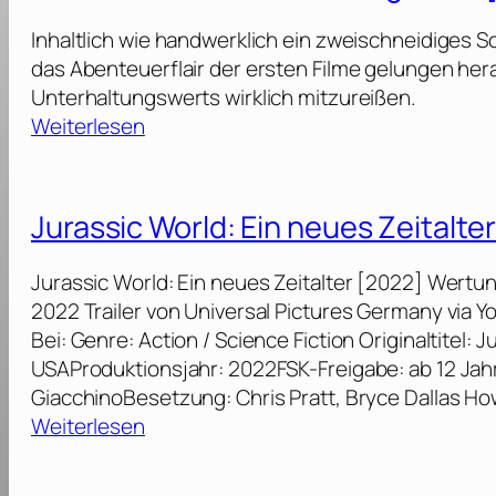
0
a
Inhaltlich wie handwerklich ein zweischneidiges 
2
t
das Abenteuerflair der ersten Filme gelungen hera
6
e
Unterhaltungswerts wirklich mitzureißen.
]
[
:
Weiterlesen
2
J
0
u
2
r
Jurassic World: Ein neues Zeitalte
5
a
]
s
Jurassic World: Ein neues Zeitalter [2022] Wertun
s
2022 Trailer von Universal Pictures Germany vi
i
Bei: Genre: Action / Science Fiction Originaltitel:
c
USAProduktionsjahr: 2022FSK-Freigabe: ab 12 Jah
W
GiacchinoBesetzung: Chris Pratt, Bryce Dallas How
o
:
Weiterlesen
r
J
l
u