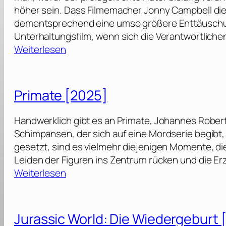
höher sein. Dass Filmemacher Jonny Campbell die n
dementsprechend eine umso größere Enttäuschung
Unterhaltungsfilm, wenn sich die Verantwortliche
:
Weiterlesen
C
o
l
Primate [2025]
d
S
Handwerklich gibt es an Primate, Johannes Roberts
t
Schimpansen, der sich auf eine Mordserie begibt,
o
gesetzt, sind es vielmehr diejenigen Momente, di
r
Leiden der Figuren ins Zentrum rücken und die Erz
a
:
Weiterlesen
g
P
e
r
[
i
Jurassic World: Die Wiedergeburt 
2
m