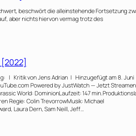
Schwert, beschwört die alleinstehende Fortsetzung zw
uf, aber nichts hiervon vermag trotz des
r [2022]
g: | Kritik von Jens Adrian | Hinzugefügt am 8. Juni
a YouTube.com Powered by JustWatch — Jetzt Streame
 Jurassic World: DominionLaufzeit: 147 min.Produktionsl
ren Regie: Colin TrevorrowMusik: Michael
ard, Laura Dern, Sam Neill, Jeff…