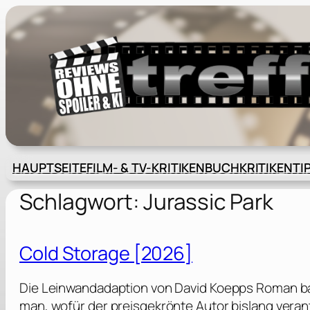
Zum
Inhalt
springen
HAUPTSEITE
FILM- & TV-KRITIKEN
BUCHKRITIKEN
TI
Schlagwort:
Jurassic Park
Cold Storage [2026]
Die Leinwandadaption von David Koepps Roman ba
man, wofür der preisgekrönte Autor bislang vera