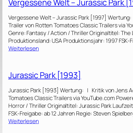
Vergessene Welt – Jurassic Park [
]
d
i
a
i
[
g
s
c
Vergessene Welt – Jurassic Park [1997] Wertung: 
2
r
s
P
Trailer von Rotten Tomatoes Classic Trailers via
0
e
i
a
Genre: Fantasy / Action / Thriller Originaltitel: The
1
i
c
r
Produktionsland: USA Produktionsjahr: 1997 FSK-F
5
c
P
k
:
Weiterlesen
]
h
a
(
V
[
r
E
e
2
k
i
r
Jurassic Park [1993]
0
I
n
g
1
I
E
e
8
Jurassic Park [1993] Wertung: | Kritik von Jens A
I
r
s
]
Tomatoes Classic Trailers via YouTube.com Power
[
l
s
Horror / Thriller Originaltitel: Jurassic Park Laufz
2
e
e
FSK-Freigabe: ab 12 Jahren Regie: Steven Spielberg
0
b
n
:
Weiterlesen
0
n
e
J
1
i
W