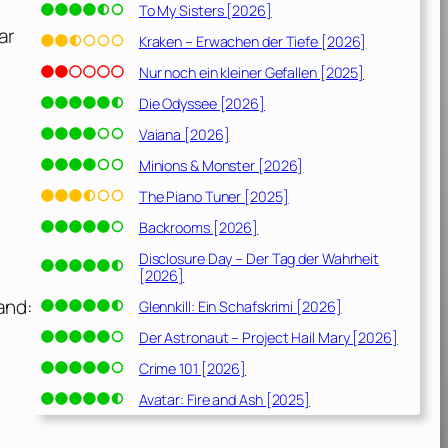
To My Sisters [2026]
ar
Kraken – Erwachen der Tiefe [2026]
Nur noch ein kleiner Gefallen [2025]
Die Odyssee [2026]
Vaiana [2026]
Minions & Monster [2026]
The Piano Tuner [2025]
Backrooms [2026]
Disclosure Day – Der Tag der Wahrheit
[2026]
n
and:
Glennkill: Ein Schafskrimi [2026]
Der Astronaut – Project Hail Mary [2026]
Crime 101 [2026]
Avatar: Fire and Ash [2025]