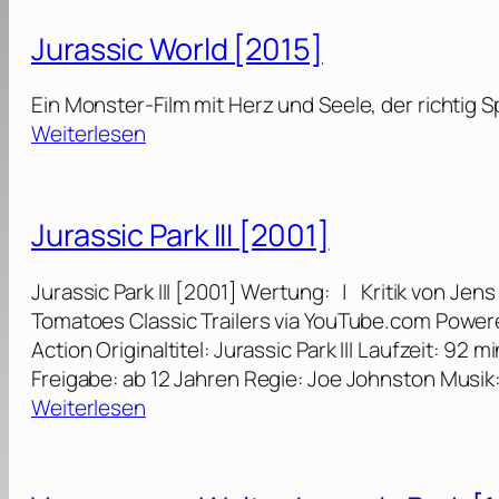
o
u
d
2
h
e
Jurassic World [2015]
:
0
n
s
D
2
W
Z
Ein Monster-Film mit Herz und Seele, der richtig 
a
5
i
e
:
Weiterlesen
s
]
l
i
J
g
l
t
u
e
i
a
r
f
Jurassic Park III [2001]
a
l
a
a
m
t
s
l
Jurassic Park III [2001] Wertung: | Kritik von Jen
s
e
s
l
Tomatoes Classic Trailers via YouTube.com Power
:
r
i
e
Action Originaltitel: Jurassic Park III Laufzeit: 92
J
[
c
n
Freigabe: ab 12 Jahren Regie: Joe Johnston Musik
u
2
W
e
:
Weiterlesen
r
0
o
K
J
a
2
r
ö
u
s
2
l
n
r
s