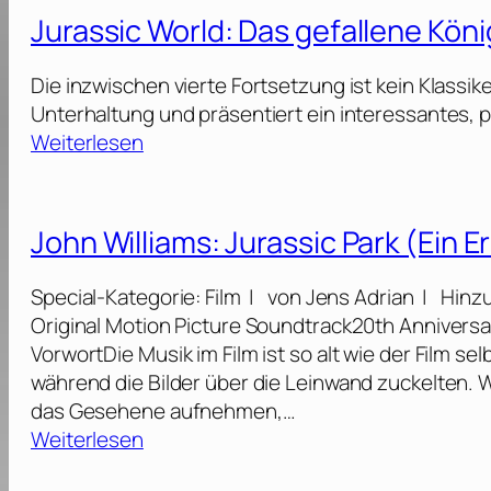
d
r
Jurassic World: Das gefallene Köni
:
a
D
s
Die inzwischen vierte Fortsetzung ist kein Klassik
i
s
Unterhaltung und präsentiert ein interessantes, 
e
i
:
Weiterlesen
W
c
J
i
W
u
e
o
r
d
John Williams: Jurassic Park (Ein 
r
a
e
l
s
r
Special-Kategorie: Film | von Jens Adrian | Hin
d
s
g
Original Motion Picture Soundtrack20th Annivers
:
i
e
VorwortDie Musik im Film ist so alt wie der Film se
E
c
b
während die Bilder über die Leinwand zuckelten. 
i
W
u
das Gesehene aufnehmen,…
n
o
r
:
Weiterlesen
n
r
t
J
e
l
[