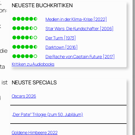
,
NEUESTE BUCHKRITIKEN
on:
n
Medien in der Klima-Krise [2022]
k
Star Wars: Die Kundschafter [2006]
Der Turm [1973]
Darktown [2016]
 die
Die Rache von Captain Future [2017]
Kritiken zu Audiobooks
ta
 ist
NEUSTE SPECIALS
Oscars 2026
d
„Der Pate“ Trilogie (zum 50. Jubiläum)
Goldene Himbeere 2022