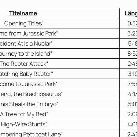
Titelname
Län
„Opening Titles“
0:3
me from Jurassic Park“
3:2
ncident At Isla Nublar“
5:1
ourney to the Island“
8:5
„The Raptor Attack“
2:4
atching Baby Raptor“
3:1
come to Jurassic Park“
7:5
iend, the Brachiosaurus“
4:1
nis Steals the Embryo“
5:0
„A Tree for My Bed“
2:0
„High-Wire Stunts“
4:0
mbering Petticoat Lane“
2:4