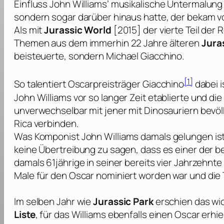
Einfluss
John Williams’
musikalische Untermalung 
sondern sogar darüber hinaus hatte, der bekam v
Als mit
Jurassic World
[2015] der vierte Teil der 
Themen aus dem immerhin 22 Jahre älteren
Jura
beisteuerte, sondern
Michael Giacchino
.
[1]
So talentiert
Oscar
preisträger
Giacchino
dabei i
John Williams
vor so langer Zeit etablierte und 
unverwechselbar mit jener mit Dinosauriern bevölk
Rica verbinden.
Was Komponist
John Williams
damals gelungen ist,
keine Übertreibung zu sagen, dass es einer der be
damals 61jährige in seiner bereits vier Jahrzeh
Male für den
Oscar
nominiert worden war und die 
Im selben Jahr wie
Jurassic Park
erschien das w
Liste
, für das
Williams
ebenfalls einen
Oscar
erhie