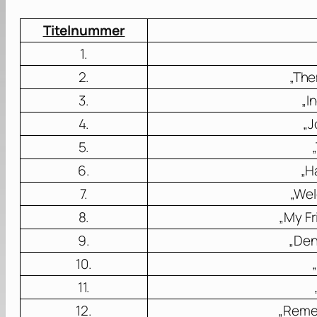
Titelnummer
1.
2.
„The
3.
„I
4.
„J
5.
6.
„H
7.
„Wel
8.
„My Fr
9.
„Den
10.
11.
12.
„Reme