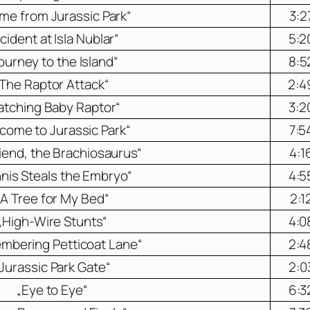
me from Jurassic Park“
3:2
ncident at Isla Nublar“
5:2
ourney to the Island“
8:5
„The Raptor Attack“
2:4
atching Baby Raptor“
3:2
come to Jurassic Park“
7:5
iend, the Brachiosaurus“
4:1
nis Steals the Embryo“
4:5
„A Tree for My Bed“
2:1
„High-Wire Stunts“
4:0
mbering Petticoat Lane“
2:4
Jurassic Park Gate“
2:0
„Eye to Eye“
6:3