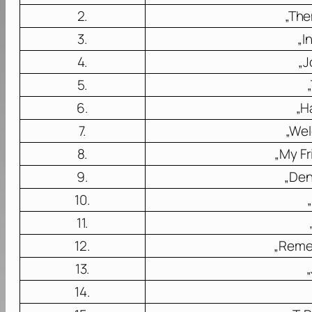
2.
„The
3.
„I
4.
„J
5.
6.
„H
7.
„Wel
8.
„My Fr
9.
„Den
10.
11.
12.
„Reme
13.
„
14.