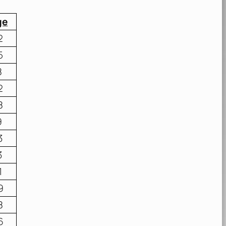
ge
2
5
8
2
8
9
3
3
1
9
8
6