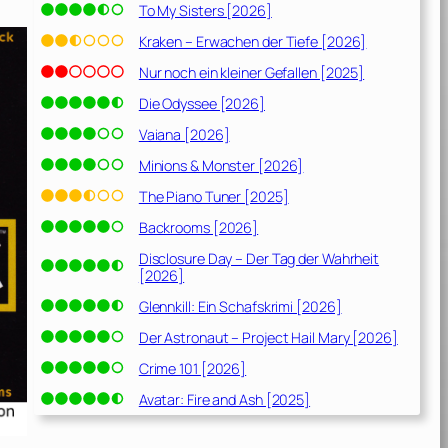
To My Sisters [2026]
Kraken – Erwachen der Tiefe [2026]
Nur noch ein kleiner Gefallen [2025]
Die Odyssee [2026]
Vaiana [2026]
Minions & Monster [2026]
The Piano Tuner [2025]
Backrooms [2026]
Disclosure Day – Der Tag der Wahrheit
[2026]
Glennkill: Ein Schafskrimi [2026]
Der Astronaut – Project Hail Mary [2026]
Crime 101 [2026]
Avatar: Fire and Ash [2025]