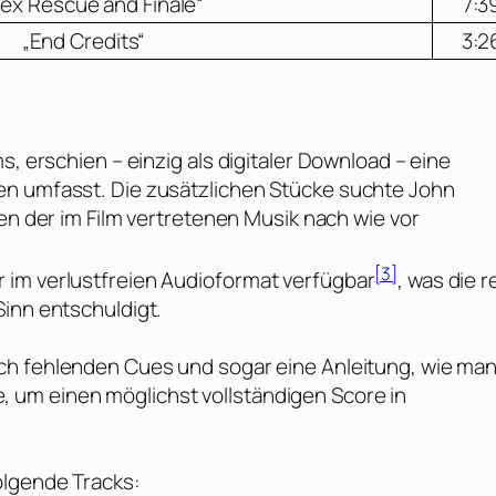
Rex Rescue and Finale“
7:3
„End Credits“
3:2
s, erschien – einzig als digitaler Download – eine
en umfasst. Die zusätzlichen Stücke suchte
John
ten der im Film vertretenen Musik nach wie vor
[3]
 im verlustfreien Audioformat verfügbar
, was die r
Sinn entschuldigt.
och fehlenden Cues und sogar eine Anleitung, wie man
 um einen möglichst vollständigen Score in
olgende Tracks: