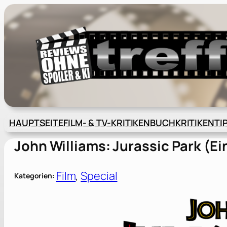
Zum
Inhalt
springen
HAUPTSEITE
FILM- & TV-KRITIKEN
BUCHKRITIKEN
TI
John Williams: Jurassic Park (Ei
Film
, 
Special
Kategorien: