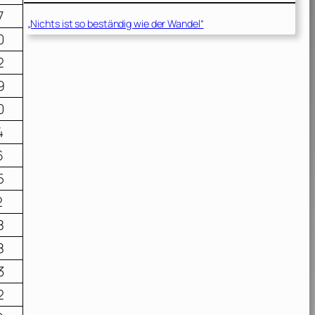
7
„Nichts ist so beständig wie der Wandel“
0
2
9
0
4
6
5
2
8
8
3
2