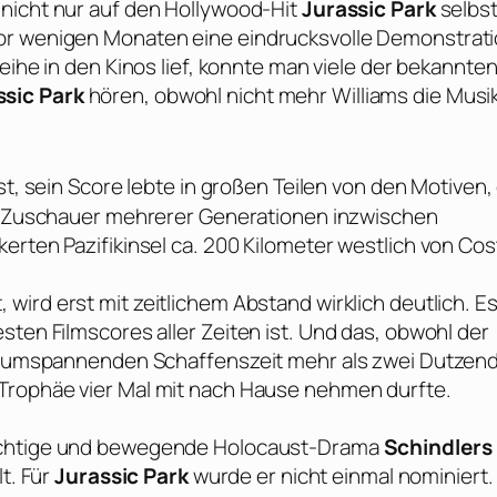
nicht nur auf den Hollywood-Hit
Jurassic Park
selbst
or wenigen Monaten eine eindrucksvolle Demonstrati
Reihe in den Kinos lief, konnte man viele der bekannte
ssic Park
hören, obwohl nicht mehr
Williams
die Musi
st, sein Score lebte in großen Teilen von den Motiven,
die Zuschauer mehrerer Generationen inzwischen
erten Pazifikinsel ca. 200 Kilometer westlich von Cos
 wird erst mit zeitlichem Abstand wirklich deutlich. Es
sten Filmscores aller Zeiten ist. Und das, obwohl der
nte umspannenden Schaffenszeit mehr als zwei Dutzen
Trophäe vier Mal mit nach Hause nehmen durfte.
ichtige und bewegende Holocaust-Drama
Schindlers
lt. Für
Jurassic Park
wurde er nicht einmal nominiert.