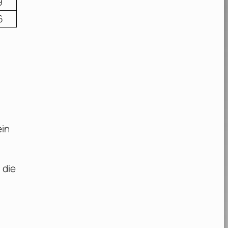
9
6
ein
 die