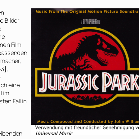
en
e Bilder
e
ne
nen Film
unpassenden
memacher,
3],
e
rch eine
l im
ten Fall in
leibenden