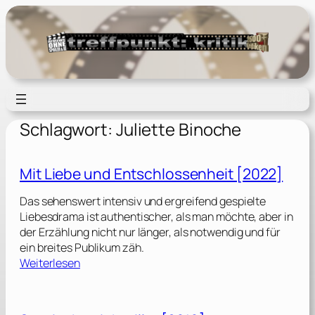
Zum
Inhalt
springen
Schlagwort:
Juliette Binoche
Mit Liebe und Entschlossenheit [2022]
Das sehenswert intensiv und ergreifend gespielte
Liebesdrama ist authentischer, als man möchte, aber in
der Erzählung nicht nur länger, als notwendig und für
ein breites Publikum zäh.
:
Weiterlesen
M
i
t