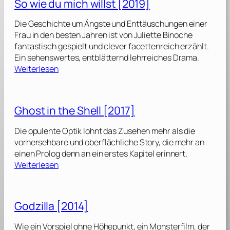
So wie du mich willst [2019]
L
i
Die Geschichte um Ängste und Enttäuschungen einer
e
Frau in den besten Jahren ist von Juliette Binoche
b
fantastisch gespielt und clever facettenreich erzählt.
e
Ein sehenswertes, entblätternd lehrreiches Drama.
u
:
Weiterlesen
n
S
d
o
E
w
Ghost in the Shell [2017]
n
i
t
e
Die opulente Optik lohnt das Zusehen mehr als die
s
d
vorhersehbare und oberflächliche Story, die mehr an
c
u
einen Prolog denn an ein erstes Kapitel erinnert.
h
m
:
Weiterlesen
l
i
G
o
c
h
s
h
o
s
Godzilla [2014]
w
s
e
i
t
n
Wie ein Vorspiel ohne Höhepunkt, ein Monsterfilm, der
l