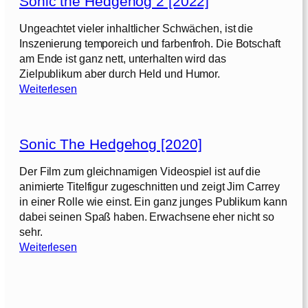
Sonic the Hedgehog 2 [2022]
i
c
Ungeachtet vieler inhaltlicher Schwächen, ist die
t
Inszenierung temporeich und farbenfroh. Die Botschaft
h
am Ende ist ganz nett, unterhalten wird das
e
Zielpublikum aber durch Held und Humor.
H
:
Weiterlesen
e
S
d
o
g
n
e
Sonic The Hedgehog [2020]
i
h
c
Der Film zum gleichnamigen Videospiel ist auf die
o
t
animierte Titelfigur zugeschnitten und zeigt Jim Carrey
g
h
in einer Rolle wie einst. Ein ganz junges Publikum kann
e
dabei seinen Spaß haben. Erwachsene eher nicht so
3
H
sehr.
[
e
:
Weiterlesen
2
d
S
0
g
o
2
e
n
4
h
i