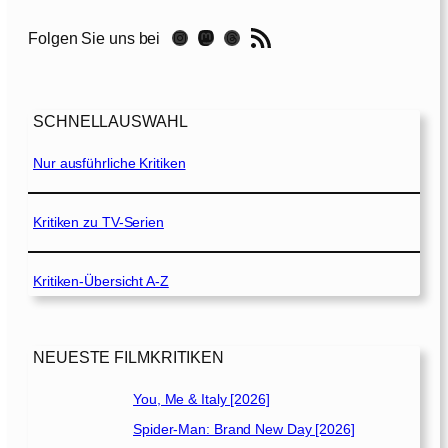
]
o
c
RSS-Feed
g
Instagram
Mastodon
Threads
Folgen Sie uns bei
T
h
2
e
[
H
2
SCHNELLAUSWAHL
e
0
d
Nur ausführliche Kritiken
2
g
2
e
]
h
Kritiken zu TV-Serien
o
g
Kritiken-Übersicht A-Z
[
2
0
2
NEUESTE FILMKRITIKEN
0
]
You, Me & Italy [2026]
Spider-Man: Brand New Day [2026]