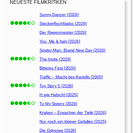
i
NEUESTE FILMKRITIKEN
l
s
Sunny Dancer [2026]
o
Steckerlfischfiasko [2026]
n
[
Der Regenmeister [2026]
2
You, Me & Italy [2026]
0
Spider-Man: Brand New Day [2026]
0
7
The Invite [2026]
]
Bitteres Fest [2026]
Traffic – Macht des Kartells [2000]
Toy Story 5 [2026]
H wie Habicht [2025]
To My Sisters [2026]
Kraken – Erwachen der Tiefe [2026]
Nur noch ein kleiner Gefallen [2025]
Die Odyssee [2026]