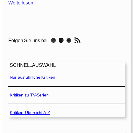
:
Weiterlesen
D
e
r
K
r
RSS-Feed
Instagram
Mastodon
Threads
Folgen Sie uns bei
i
e
g
d
SCHNELLAUSWAHL
e
s
Nur ausführliche Kritiken
C
h
a
Kritiken zu TV-Serien
r
l
Kritiken-Übersicht A-Z
i
e
W