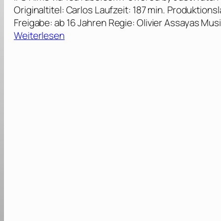
Originaltitel: Carlos Laufzeit: 187 min. Produktion
Freigabe: ab 16 Jahren Regie: Olivier Assayas Musi
:
Weiterlesen
C
a
r
l
o
s
–
D
e
r
S
c
h
a