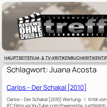
Zum
Inhalt
springen
HAUPTSEITE
FILM- & TV-KRITIKEN
BUCHKRITIKEN
TI
Schlagwort:
Juana Acosta
Carlos – Der Schakal [2010]
Carlos – Der Schakal [2010] Wertung: | Kritik von 
IFC Films via YouTube.com Powered by JustWatch — 