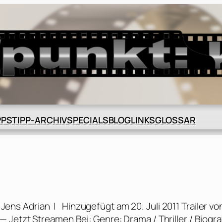
BLOG
GLOSSAR
PPS
TIPP-ARCHIV
SPECIALS
LINKS
Jens Adrian | Hinzugefügt am 20. Juli 2011 Trailer vo
Jetzt Streamen Bei: Genre: Drama / Thriller / Biogra