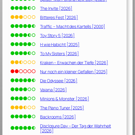
c
h
The Invite [2026]
o
Bitteres Fest [2026]
t
Traffic – Macht des Kartells [2000]
t
l
Toy Story 5 [2026]
a
H wie Habicht [2025]
n
To My Sisters [2026]
d
[
Kraken – Erwachen der Tiefe [2026]
2
Nur noch ein kleiner Gefallen [2025]
0
Die Odyssee [2026]
1
8
Vaiana [2026]
]
Minions & Monster [2026]
The Piano Tuner [2025]
Backrooms [2026]
Disclosure Day – Der Tag der Wahrheit
[2026]