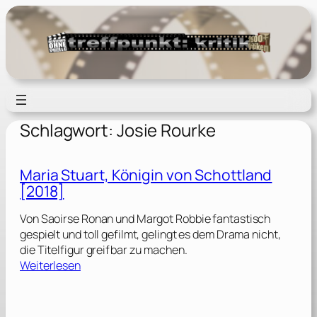
Zum
Inhalt
springen
Schlagwort:
Josie Rourke
Maria Stuart, Königin von Schottland
[2018]
Von Saoirse Ronan und Margot Robbie fantastisch
gespielt und toll gefilmt, gelingt es dem Drama nicht,
die Titelfigur greifbar zu machen.
:
Weiterlesen
M
a
r