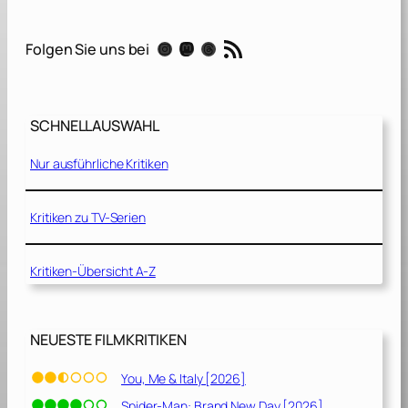
i
a
RSS-Feed
Instagram
Mastodon
Threads
Folgen Sie uns bei
S
t
u
a
SCHNELLAUSWAHL
r
t
Nur ausführliche Kritiken
,
K
ö
Kritiken zu TV-Serien
n
i
Kritiken-Übersicht A-Z
g
i
n
v
NEUESTE FILMKRITIKEN
o
n
You, Me & Italy [2026]
S
Spider-Man: Brand New Day [2026]