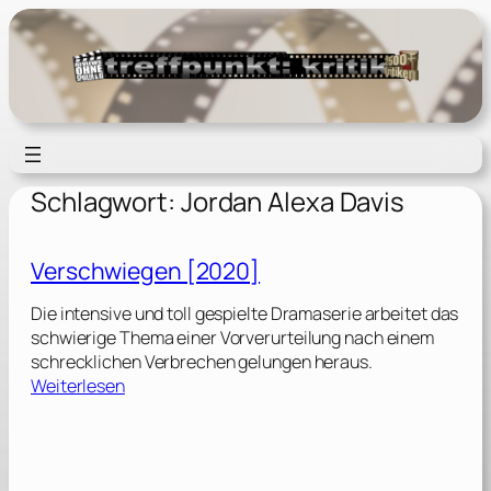
Zum
Inhalt
springen
Schlagwort:
Jordan Alexa Davis
Verschwiegen [2020]
Die intensive und toll gespielte Dramaserie arbeitet das
schwierige Thema einer Vorverurteilung nach einem
schrecklichen Verbrechen gelungen heraus.
:
Weiterlesen
V
e
r
s