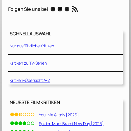
c
RSS-Feed
Instagram
Mastodon
Threads
Folgen Sie uns bei
h
w
i
e
SCHNELLAUSWAHL
g
e
Nur ausführliche Kritiken
n
[
2
Kritiken zu TV-Serien
0
2
Kritiken-Übersicht A-Z
0
]
NEUESTE FILMKRITIKEN
You, Me & Italy [2026]
Spider-Man: Brand New Day [2026]