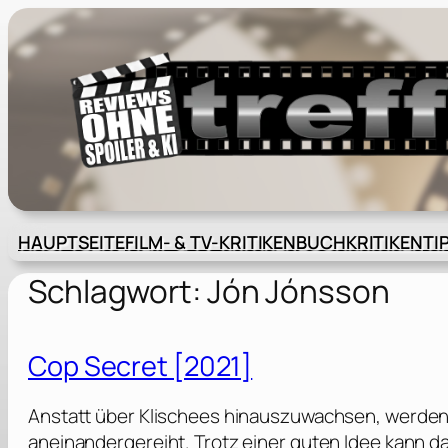
Zum
Inhalt
springen
HAUPTSEITE
FILM- & TV-KRITIKEN
BUCHKRITIKEN
TI
Schlagwort:
Jón Jónsson
Cop Secret [2021]
Anstatt über Klischees hinauszuwachsen, werden
aneinandergereiht. Trotz einer guten Idee kann d